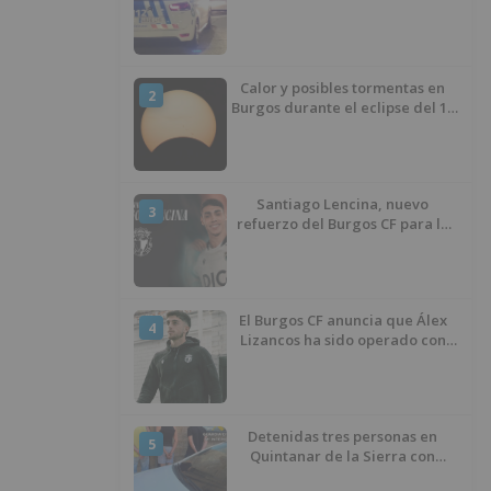
atentado contra los agentes
Calor y posibles tormentas en
2
Burgos durante el eclipse del 12
de agosto
Santiago Lencina, nuevo
3
refuerzo del Burgos CF para la
temporada 2026/27
El Burgos CF anuncia que Álex
4
Lizancos ha sido operado con
éxito del menisco de su rodilla
izquierda
Detenidas tres personas en
5
Quintanar de la Sierra con
hachís, cocaína y marihuana