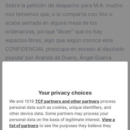
Sobre la petición de despacho para M.A. mucho
nos tememos que, o lo comparte con Vox o
acaba sentada en alguna mesa de los
ordenanzas, porque "dicen" que no hay
espacios libres, algo que según conoce este
CONFIDENCIAL preocupa en exceso al diputado
popular por Aranda de Duero, Ángel Guerra.