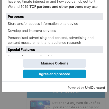
Asimismo, desde el Equipo de Gobierno critican
que el portavoz del PSOE, David Jurado estando
de baja paternal en la Diputación haya acudido
al Pleno que celebró el Ayuntamiento de la
capital el 31 de agosto.
nueva
diputada
adscrita
incrementará
gasto
corporación
provincial
LO + VISTO
Detienen a un joven de 27 años
1
por el robo de cableado y por