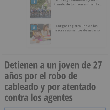
4
triunfo de Johnson animan la
penúltima jornada de la Vuelta a
Burgos
Burgos registra uno de los
5
mayores aumentos de usuarios
de ‘Conciliamos Verano’, con
1.267 niños
Detienen a un joven de 27
años por el robo de
cableado y por atentado
contra los agentes