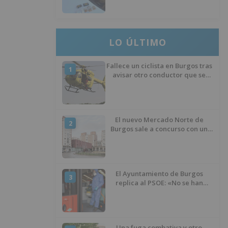
ocultos en su vehículo
LO ÚLTIMO
Fallece un ciclista en Burgos tras
1
avisar otro conductor que se
había caído de la bicicleta
El nuevo Mercado Norte de
2
Burgos sale a concurso con un
presupuesto de 21,7 millones
El Ayuntamiento de Burgos
3
replica al PSOE: «No se han
interrumpido» las
desinfecciones municipales
Una fuga combativa y otro