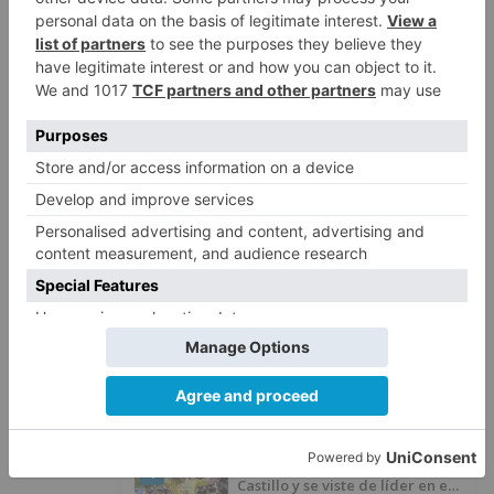
Por su parte, la concejala de Personal, Carolina
Blasco se ha mostrado sorprendida por el hecho
de que los grupos de la Oposición presenten el
viernes esta proposición y les ha reprochado
que no se interesen por llegar a acuerdos en
temas como la refinanciación de la deuda del
Consorcio o los Presupuestos.
oposición
frente
común
impulsar
cambio
nombre
calles
cumplir
ley
LO + VISTO
Matthew Brennan conquista el
1
Castillo y se viste de líder en el