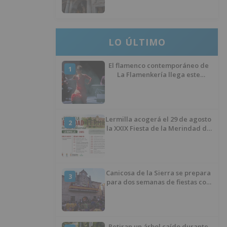
del Ministerio para sostener las
inversiones
LO ÚLTIMO
El flamenco contemporáneo de
1
La Flamenkería llega este
domingo a Tórtoles de Esgueva
con 'Escenario Patrimonio'
Lermilla acogerá el 29 de agosto
2
la XXIX Fiesta de la Merindad de
Río Ubierna con tradición,
música y actividades para todos
los públicos
Canicosa de la Sierra se prepara
3
para dos semanas de fiestas con
tradición, deporte y música
Retiran un árbol caído durante