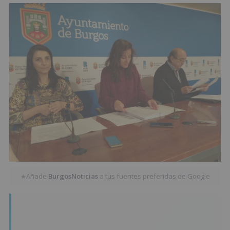
Añade
BurgosNoticias
a tus fuentes preferidas de Google
★