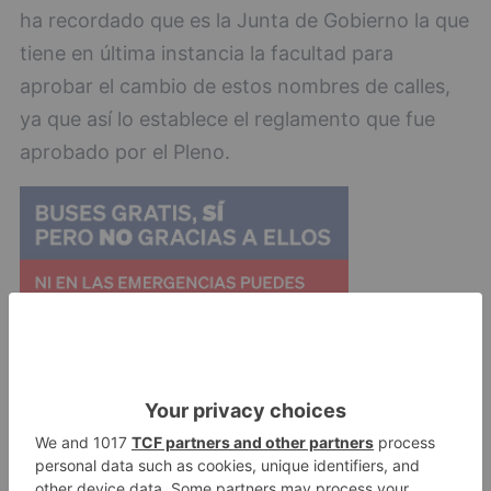
ha recordado que es la Junta de Gobierno la que
tiene en última instancia la facultad para
aprobar el cambio de estos nombres de calles,
ya que así lo establece el reglamento que fue
aprobado por el Pleno.