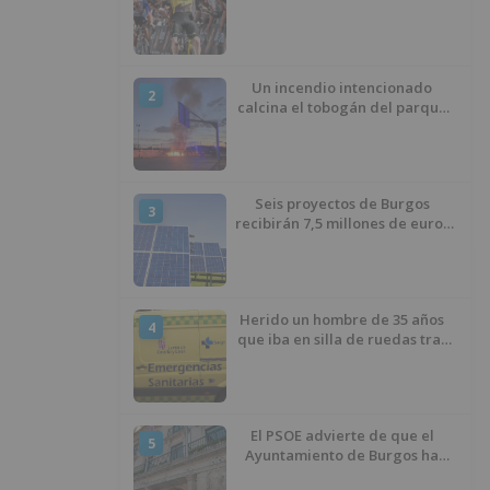
estreno de la Vuelta a Burgos
Un incendio intencionado
2
calcina el tobogán del parque
infantil del Barrio del Pilar de
Burgos
Seis proyectos de Burgos
3
recibirán 7,5 millones de euros
para impulsar plantas solares
Herido un hombre de 35 años
4
que iba en silla de ruedas tras
ser atropellado en Burgos
El PSOE advierte de que el
5
Ayuntamiento de Burgos ha
"vaciado la hucha" y depende