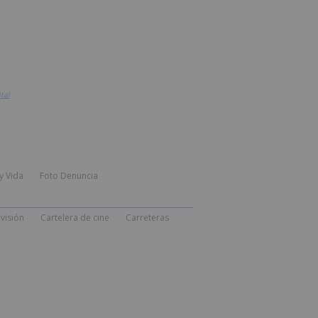
tal
y Vida
Foto Denuncia
visión
Cartelera de cine
Carreteras