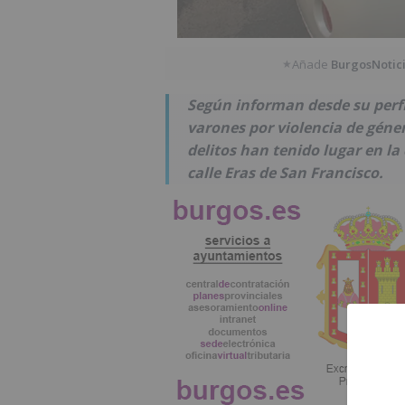
Añade
BurgosNotic
★
Según informan desde su perfil
varones por violencia de géne
delitos han tenido lugar en la 
calle Eras de San Francisco.