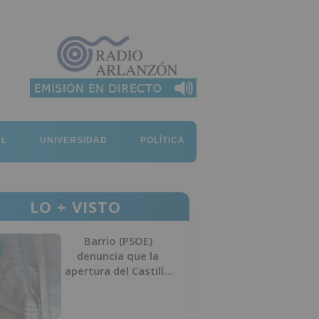
AL
UNIVERSIDAD
POLÍTICA
LO + VISTO
Barrio (PSOE)
denuncia que la
apertura del Castillo
responde a “una
foto” y no a la
culminación del