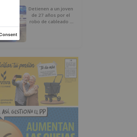
Detienen a un joven
de 27 años por el
robo de cableado y
por atentado contra
los agentes