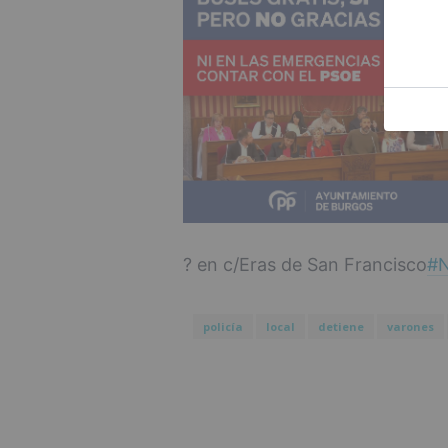
? en c/Eras de San Francisco
#
policía
local
detiene
varones