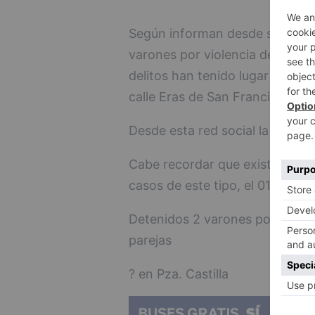
Según informan desde su perfil 
varones por violencia de géner
delitos han tenido lugar en la ca
calle Eras de San Francisco.
Desde esta red social la Policía
Cabe recordar que existe un te
casos de este tipo, el 016.
Detenidos 2 varones por
#Viol
parejas
? en Pza. Castilla