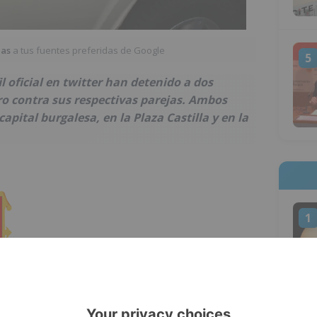
ias
a tus fuentes preferidas de Google
5
 oficial en twitter han detenido a dos
ro contra sus respectivas parejas. Ambos
capital burgalesa, en la Plaza Castilla y en la
1