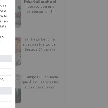
Felix Gall asalta el
liderato con una
exhibición en El
Escudo
Santiago Lencina,
nuevo refuerzo del
Burgos CF para la
temporada 2026/27
El Burgos CF anuncia
que Álex Lizancos ha
sido operado con
éxito del menisco de
su rodilla izquierda