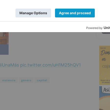
5
NiUnaMás
pic.twitter.com/uH1M25hQV1
violencia
género
capital