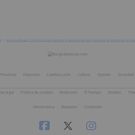
s
>
Sucesos Burgos: La Policía Local detiene a dos varones por violencia de género en la capi
Provincia
Deportes
Castilla y León
Cultura
Opinión
Sociedad 
iso legal
Política de cookies
Redacción
El Tiempo
Empleo
Tele
Hemeroteca
Etiquetas
Contenido