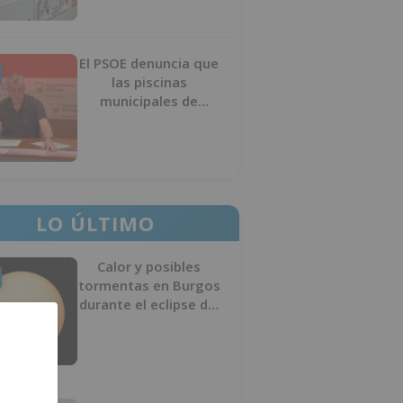
El PSOE denuncia que
las piscinas
municipales de
Burgos llevan seis
meses sin la
desinfección
obligatoria contra
plagas
LO ÚLTIMO
Calor y posibles
tormentas en Burgos
durante el eclipse del
12 de agosto