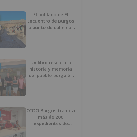
proyecto
El poblado de El
Encuentro de Burgos
a punto de culminar
su proceso de realojo
Un libro rescata la
historia y memoria
del pueblo burgalés
de Huérmeces
CCOO Burgos tramita
más de 200
expedientes de
regularización de
inmigrantes