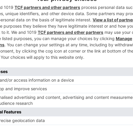
2
oficial en twitter han detenido a dos
o contra sus respectivas parejas. Ambos
pital burgalesa, en la Plaza Castilla y en la
3
 Local lanza el mensaje de "Ni una más".
léfono para atender a las afectadas en
enciaDeGénero
contra sus respectivas
4