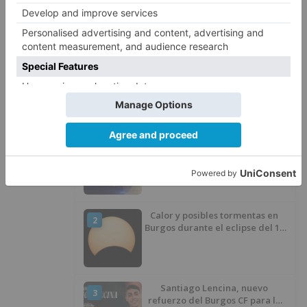
policía
nacional
desarticula
punto
negro
venta
cocaína
ketamina
LO + VISTO
Detienen a un joven de 27 años
1
por el robo de cableado y por
atentado contra los agentes
Calor y posibles tormentas en
2
Burgos durante el eclipse del 12
de agosto
Santiago Lencina, nuevo
3
refuerzo del Burgos CF para la