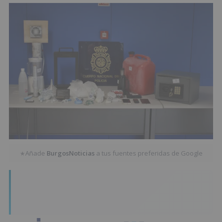
Añade
BurgosNoticias
a tus fuentes preferidas de Google
★