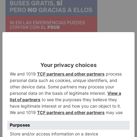
Esta operación se enmarca en el denominado
Plan Operativo de Respuesta Policial al Tráfico
Minorista y Consumo de Drogas en Zonas,
Lugares y Locales de Ocio y Diversión, cuyo
objetivo es prevenir y reducir la oferta al
consumidor.