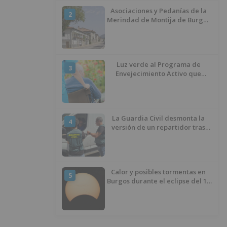
Asociaciones y Pedanías de la
2
Merindad de Montija de Burgos
piden la reapertura de la
farmacia de Villasante
Luz verde al Programa de
3
Envejecimiento Activo que
experimenta cada una mayor
demanda
La Guardia Civil desmonta la
4
versión de un repartidor tras
desaparecer 3.256 euros
Calor y posibles tormentas en
5
Burgos durante el eclipse del 12
de agosto