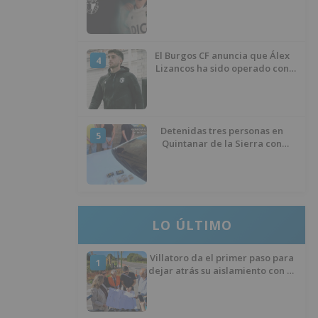
temporada 2026/27
El Burgos CF anuncia que Álex
4
Lizancos ha sido operado con
éxito del menisco de su rodilla
izquierda
Detenidas tres personas en
5
Quintanar de la Sierra con
hachís, cocaína y marihuana
ocultos en su vehículo
LO ÚLTIMO
Villatoro da el primer paso para
1
dejar atrás su aislamiento con el
inicio de la senda peatonal y
ciclista