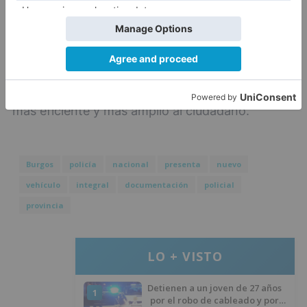
Este nuevo sistema de expedición acerca la
Policía Nacional al conjunto de los ciudadanos,
con el objetivo de dar un servicio más rápido,
más eficiente y más amplio al ciudadano.
Burgos
policía
nacional
presenta
nuevo
vehículo
integral
documentación
policial
provincia
LO + VISTO
Detienen a un joven de 27 años
1
por el robo de cableado y por