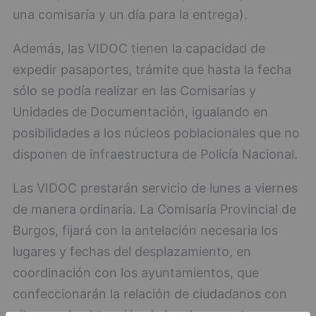
una comisaría y un día para la entrega).
Además, las VIDOC tienen la capacidad de
expedir pasaportes, trámite que hasta la fecha
sólo se podía realizar en las Comisarías y
Unidades de Documentación, igualando en
posibilidades a los núcleos poblacionales que no
disponen de infraestructura de Policía Nacional.
Las VIDOC prestarán servicio de lunes a viernes
de manera ordinaria. La Comisaría Provincial de
Burgos, fijará con la antelación necesaria los
lugares y fechas del desplazamiento, en
coordinación con los ayuntamientos, que
confeccionarán la relación de ciudadanos con
cita para la obtención de los documentos que