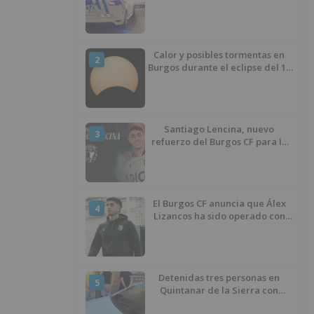
atentado contra los agentes
Calor y posibles tormentas en
2
Burgos durante el eclipse del 12
de agosto
Santiago Lencina, nuevo
3
refuerzo del Burgos CF para la
temporada 2026/27
El Burgos CF anuncia que Álex
4
Lizancos ha sido operado con
éxito del menisco de su rodilla
izquierda
Detenidas tres personas en
5
Quintanar de la Sierra con
hachís, cocaína y marihuana