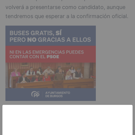
volverá a presentarse como candidato, aunque
tendremos que esperar a la confirmación oficial.
En cualquier caso, la FAE someterá la
candidatura que se presente al proceso de
votación, donde más de 100 personas elegirán