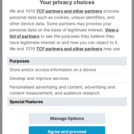
al presidente de la Patronal burgalesa.
recuperación
llegado
todavía
pequeña
empresa
burgalesa
LO + VISTO
Fallece un ciclista en Burgos tras
1
avisar otro conductor que se
había caído de la bicicleta
Villatoro da el primer paso para
2
dejar atrás su aislamiento con el
inicio de la senda peatonal y
ciclista