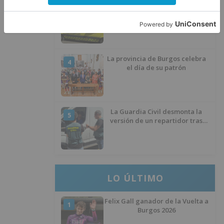
Un hombre de 80 años resulta
3
herido en Burgos tras la colisión
entre un turismo y un camión
La provincia de Burgos celebra
4
el día de su patrón
La Guardia Civil desmonta la
5
versión de un repartidor tras
desaparecer 3.256 euros
LO ÚLTIMO
Felix Gall ganador de la Vuelta a
1
Burgos 2026