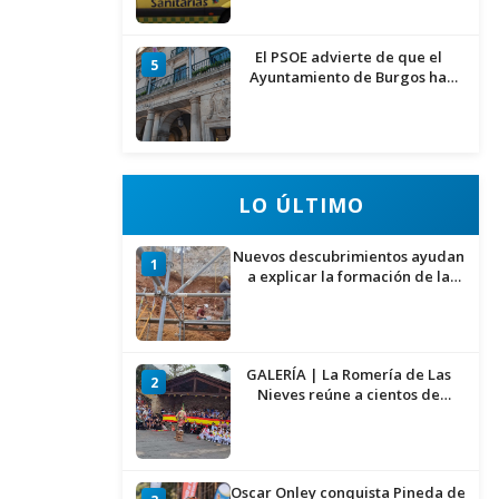
El PSOE advierte de que el
5
Ayuntamiento de Burgos ha
"vaciado la hucha" y depende
del Ministerio para sostener las
inversiones
LO ÚLTIMO
Nuevos descubrimientos ayudan
1
a explicar la formación de la
Sima del Elefante en Atapuerca
(Burgos)
GALERÍA | La Romería de Las
2
Nieves reúne a cientos de
personas en Las Machorras
Oscar Onley conquista Pineda de