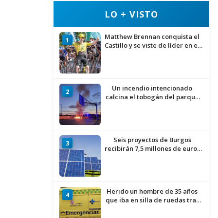
LO + VISTO
Matthew Brennan conquista el
1
Castillo y se viste de líder en el
estreno de la Vuelta a Burgos
Un incendio intencionado
2
calcina el tobogán del parque
infantil del Barrio del Pilar de
Burgos
Seis proyectos de Burgos
3
recibirán 7,5 millones de euros
para impulsar plantas solares
Herido un hombre de 35 años
4
que iba en silla de ruedas tras
ser atropellado en Burgos