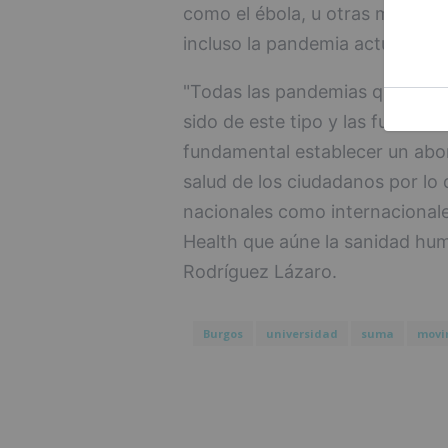
como el ébola, u otras más coti
incluso la pandemia actual la C
"Todas las pandemias que nos h
sido de este tipo y las futuras
fundamental establecer un abord
salud de los ciudadanos por lo 
nacionales como internacional
Health que aúne la sanidad huma
Rodríguez Lázaro.
Burgos
universidad
suma
movi