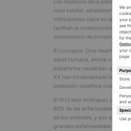
Los objetivos de la plataforma
nivel estatal, establecer una lí
instituciones clave en la toma
faciliten la colaboración interdi
documentos de consenso sobre 
El concepto 'One Health' es muy
salud humana, animal o medioam
plataforma recuerdan que los av
XX han incrementado la esperan
población española crezca un 
El Prof.esor Rodríguez Lázaro i
60% de las enfermedades infec
de los animales, y son por tant
grandes enfermedades que se n