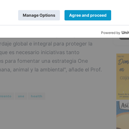
dianas como la gripe o la salmonelosis, e
5
OVID-19".
an afectado en los siglos XX y XXI han
 también serán zoonosis por lo que es
aje global e integral para proteger la
que es necesario iniciativas tanto
es para fomentar una estrategia One
na, animal y la ambiental", añade el Prof.
miento
one
health