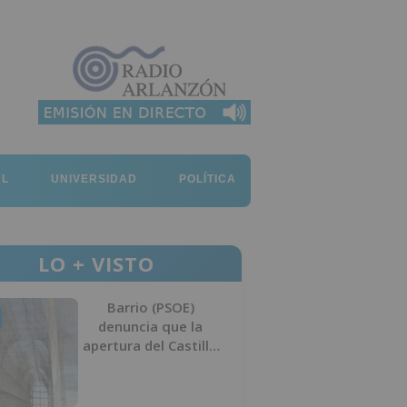
AL
UNIVERSIDAD
POLÍTICA
LO + VISTO
Barrio (PSOE)
denuncia que la
apertura del Castillo
responde a “una
foto” y no a la
culminación del