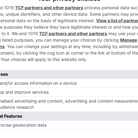
 son impulsar el movimiento One Health a
2
nea de diálogo con todas aquellas
 de decisiones, promover escenarios que
sciplinar e intersectorial y elaborar
temas específicos estratégicos.
3
 amplio en los diferentes ámbitos de la
biental y los impulsores de esta
ances en salud pública a lo largo del siglo
za de vida y han permitido que la
55% en 60 años.
4
ndica que "no hay que olvidar que más del
ciosas que afectan al humano provienen
o zoonosis" y "que la mayoría de las
os vienen a la cabeza son zoonósicas