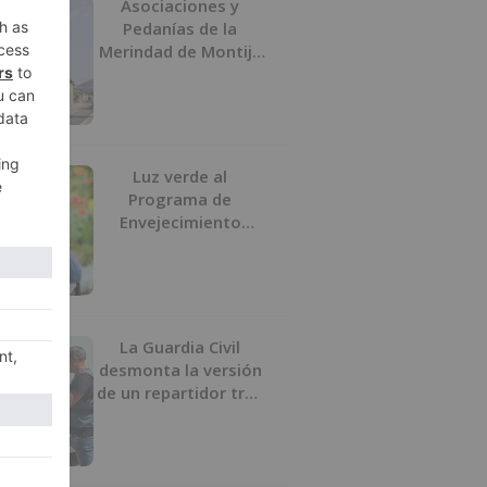
Asociaciones y
Pedanías de la
Merindad de Montija
de Burgos piden la
reapertura de la
farmacia de
Villasante
Luz verde al
Programa de
Envejecimiento
Activo que
experimenta cada
una mayor demanda
La Guardia Civil
desmonta la versión
de un repartidor tras
desaparecer 3.256
euros