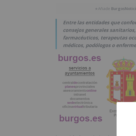
Añade
BurgosNotic
★
Entre las entidades que confo
consejos generales sanitarios,
farmacéuticos, terapeutas ocup
médicos, podólogos o enferme