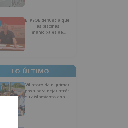
El PSOE denuncia que
las piscinas
municipales de
Burgos llevan seis
meses sin la
desinfección
obligatoria contra
plagas
LO ÚLTIMO
Villatoro da el primer
paso para dejar atrás
su aislamiento con el
inicio de la senda
peatonal y ciclista