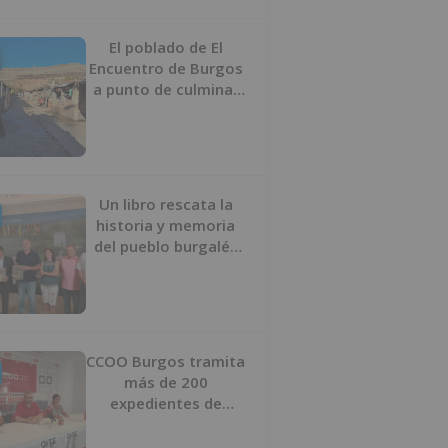
proyecto
El poblado de El
Encuentro de Burgos
a punto de culminar
su proceso de realojo
Un libro rescata la
historia y memoria
del pueblo burgalés
de Huérmeces
CCOO Burgos tramita
más de 200
expedientes de
regularización de
inmigrantes