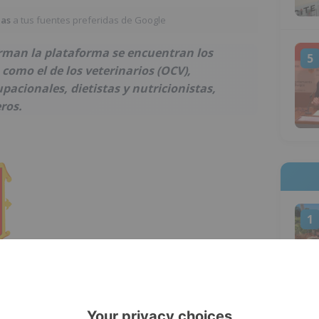
ias
a tus fuentes preferidas de Google
rman la plataforma se encuentran los
5
 como el de los veterinarios (OCV),
acionales, dietistas y nutricionistas,
ros.
1