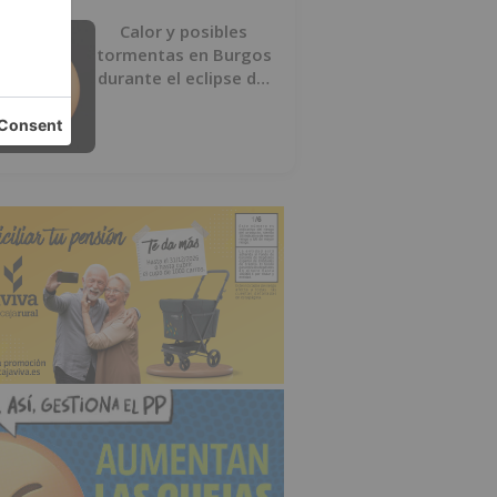
Calor y posibles
tormentas en Burgos
durante el eclipse del
12 de agosto