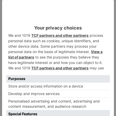
un peligro bajo el sol
Felix Gall ganador de la Vuelta a
2
Burgos 2026
El Burgos CF oficializa la salida
3
de Aitor Córdoba al fútbol chino
SODEBUR pone el broche de oro
4
a la participación de la provincia
de Burgos en FITUR
Fútbol Burgos: Lucas Ricoy
5
finaliza su etapa como
blanquinegro