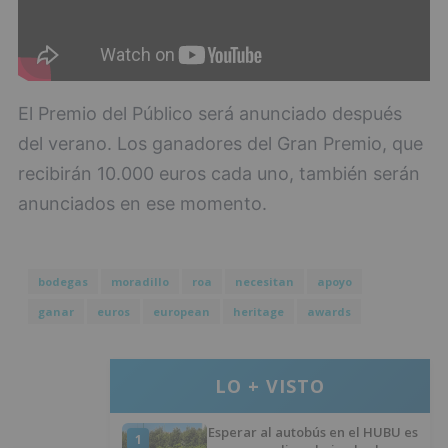
El Premio del Público será anunciado después
del verano. Los ganadores del Gran Premio, que
recibirán 10.000 euros cada uno, también serán
anunciados en ese momento.
bodegas
moradillo
roa
necesitan
apoyo
ganar
euros
european
heritage
awards
LO + VISTO
Esperar al autobús en el HUBU es
1