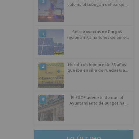
2
calcina el tobogán del parque
infantil del Barrio del Pilar de
Burgos
Seis proyectos de Burgos
3
recibirán 7,5 millones de euros
para impulsar plantas solares
Herido un hombre de 35 años
4
que iba en silla de ruedas tras
ser atropellado en Burgos
El PSOE advierte de que el
5
Ayuntamiento de Burgos ha
"vaciado la hucha" y depende
del Ministerio para sostener las
inversiones
LO ÚLTIMO