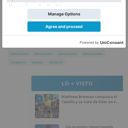
siniestros (55,18 %). Los incendios de origen
desconocido constituyen el 9,86 %, mientras
que los casos de reproducción representan un
mínimo porcentaje, el 0,43 %.
hectáreas
forestales
quemadas
descienden
respecto
media
decenio
LO + VISTO
Matthew Brennan conquista el
1
Castillo y se viste de líder en el
estreno de la Vuelta a Burgos
Un incendio intencionado