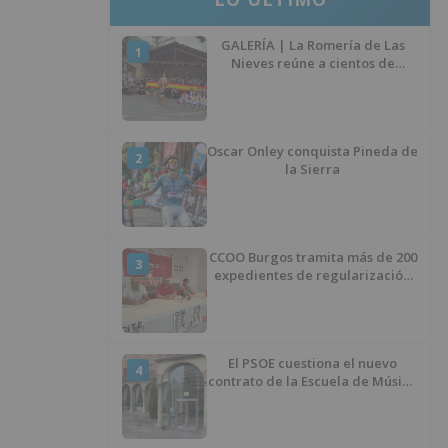
GALERÍA | La Romería de Las
1
Nieves reúne a cientos de
personas en Las Machorras
Oscar Onley conquista Pineda de
2
la Sierra
CCOO Burgos tramita más de 200
3
expedientes de regularización
de inmigrantes
El PSOE cuestiona el nuevo
4
contrato de la Escuela de Música
por su “urgencia injustificada”