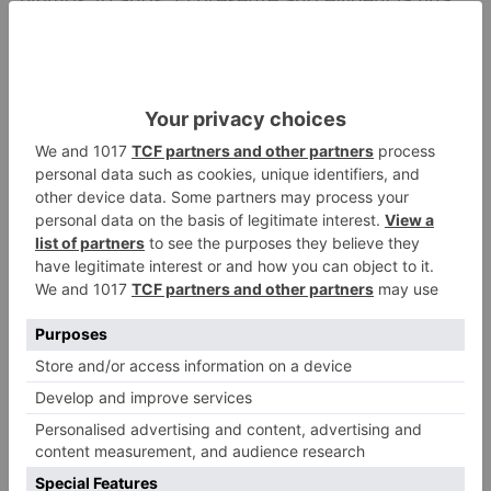
disminución en el número de incendios debidos
a negligencias y accidentes, totalizando 231
siniestros, lo que representa un 5,16 % menos
que la media del último decenio, que alcanza los
422 siniestros. Por otro lado, se observa un
aumento moderado en los incendios originados
por causas naturales, principalmente rayos,
totalizando 83 y representando un 8,99 %,
frente al 8,58 % de media (120 de media).
En cuanto a los incendios con intencionalidad,
se mantienen en la media, con 514, lo que
corresponde al 55,69 % del total. Aunque se
aprecia un ligero aumento del 0,51 % respecto a
la media del último decenio, que es de 772