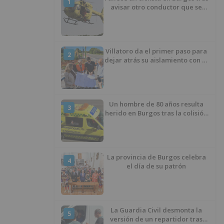
1
avisar otro conductor que se
había caído de la bicicleta
Villatoro da el primer paso para
2
dejar atrás su aislamiento con el
inicio de la senda peatonal y
ciclista
Un hombre de 80 años resulta
3
herido en Burgos tras la colisión
entre un turismo y un camión
La provincia de Burgos celebra
4
el día de su patrón
La Guardia Civil desmonta la
5
versión de un repartidor tras