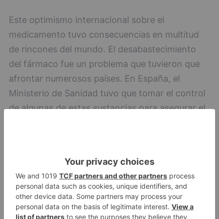
Este optimismo internacional sobre el
medicamento tuvo consecuencias en multitud
de rincones del mundo. El desabastecimiento
del fármaco fue un problema que tuvieron que
afrontar numerosos países. En España, el
Ministerio de Sanidad tuvo que tomar el control
de algunas de estas sustancias para asegurar el
suministro. Personas de diferentes naciones,
que pensaron que este medicamento era la bala
mágica contra el coronavirus, se automedicaron
y padecieron graves efectos adversos. En
Aquitania, Francia, varios ciudadanos sufrieron
trastornos cardíacos por automedicarse con
hidroxicloroquina. En Nigeria, múltiples personas