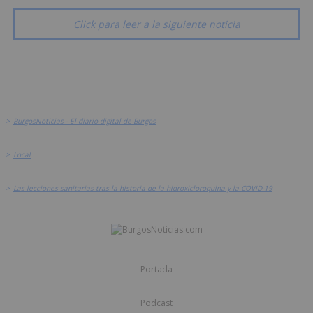
Click para leer a la siguiente noticia
>
BurgosNoticias - El diario digital de Burgos
>
Local
>
Las lecciones sanitarias tras la historia de la hidroxicloroquina y la COVID-19
Portada
Podcast