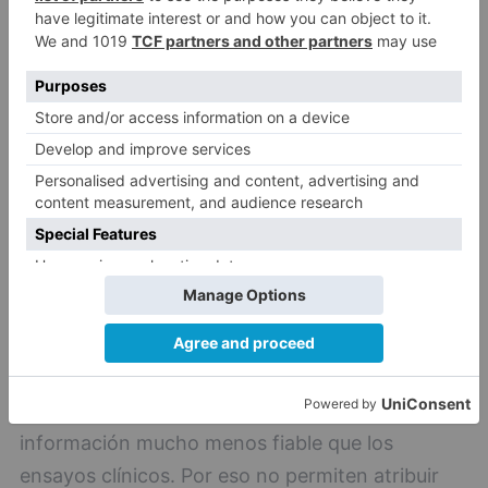
han sufrido también graves problemas de salud
por la misma razón y en Estados Unidos un
hombre falleció y su mujer entró en estado
crítico por la ingesta de un producto limpiador
de peceras con cloroquina.
Solo grandes y rigurosos ensayos aclararán su
papel
El gran estudio observacional que ha detectado
menor supervivencia en los pacientes tratados
con este fármaco no es el final de la historia, ni
mucho menos. Los estudios observacionales
tienen grandes limitaciones y ofrecen
información mucho menos fiable que los
ensayos clínicos. Por eso no permiten atribuir