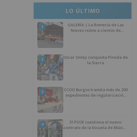
LO ÚLTIMO
GALERÍA | La Romería de Las
1
Nieves reúne a cientos de
personas en Las Machorras
Oscar Onley conquista Pineda de
2
la Sierra
CCOO Burgos tramita más de 200
3
expedientes de regularización
de inmigrantes
El PSOE cuestiona el nuevo
4
contrato de la Escuela de Música
por su “urgencia injustificada”