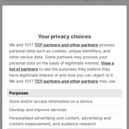
manifiesto "la apuesta" del equipo de gobierno,
antes en la oposición, "de apostar por una
ciudad más sostenible", que ha de trasladarse a
todos los espacios públicos, incluidos los
edificios municipales.
obras
mejoran
accesibilidad
santa
águeda
catedral
terminarán
navidad
LO + VISTO
Matthew Brennan conquista el
1
Castillo y se viste de líder en el
estreno de la Vuelta a Burgos