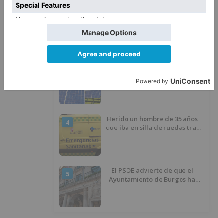
Un incendio intencionado
2
calcina el tobogán del parque
infantil del Barrio del Pilar de
Burgos
Seis proyectos de Burgos
3
recibirán 7,5 millones de euros
para impulsar plantas solares
Herido un hombre de 35 años
4
que iba en silla de ruedas tras
ser atropellado en Burgos
El PSOE advierte de que el
5
Ayuntamiento de Burgos ha
"vaciado la hucha" y depende
del Ministerio para sostener las
inversiones