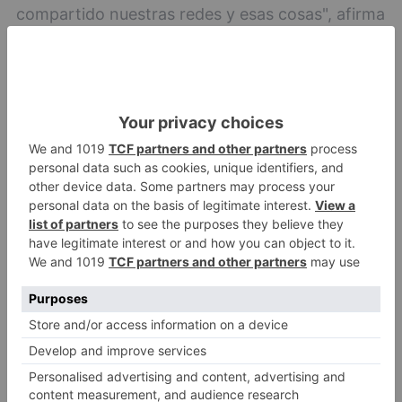
compartido nuestras redes y esas cosas", afirma
Israel. "También hay gente que nos dice alguna
barbaridad con respecto a tener a Dani
trabajando para ganar visitas cuando no hay
nada más alejado de la realidad. La gente que
nos dice eso nos han enseñado que hay que
meterles un 'block' y siguiente", explica.
El recetario de los Serrano, al estilo MiniChef
Las recetas que comparten son normalmente la
comida de la familia Serrano, pero no dejan de
escuchar a su público: "Sí, algunas veces nos
piden ciertas cosas y las hemos hecho, pero
normalmente son cosas que comemos en casa,
cosas que nos gustan y que queremos hacer".