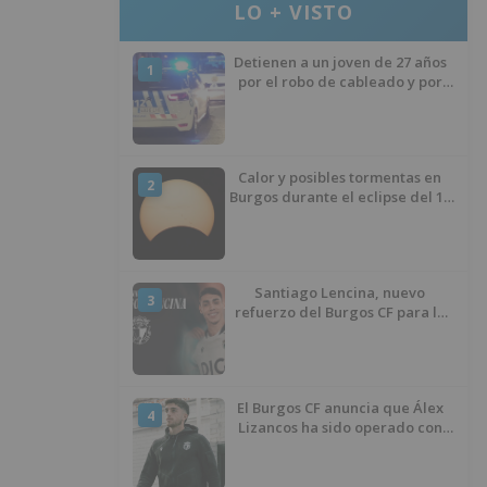
LO + VISTO
Detienen a un joven de 27 años
1
por el robo de cableado y por
atentado contra los agentes
Calor y posibles tormentas en
2
Burgos durante el eclipse del 12
de agosto
Santiago Lencina, nuevo
3
refuerzo del Burgos CF para la
temporada 2026/27
El Burgos CF anuncia que Álex
4
Lizancos ha sido operado con
éxito del menisco de su rodilla
izquierda