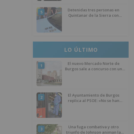
Detenidas tres personas en
5
Quintanar de la Sierra con
hachís, cocaína y marihuana
ocultos en su vehículo
LO ÚLTIMO
El nuevo Mercado Norte de
1
Burgos sale a concurso con un
presupuesto de 21,7 millones
El Ayuntamiento de Burgos
2
replica al PSOE: «No se han
interrumpido» las
desinfecciones municipales
Una fuga combativa y otro
3
triunfo de Johnson animan la