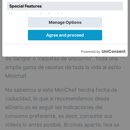
En su recetario podemos encontrar desde
champiñones rellenos hasta carrillada en salsa
pasando por paté de queso, tarta de galletas,
natillas, donuts, salmorejo, croquetas, torrijas y
la especialidad de la casa: 'albóndigas de
gusanos', 'bombas de chocolate', 'magdalenas
de Sangre' o 'caquitas de unicornio'. Toda una
amplia gama de recetas de toda la vida al estilo
Minichef.
No sabemos si este MiniChef tendrá fecha de
caducidad, lo que sí recomendamos desde
elDiario.es es seguir las indicaciones del
consumo preferente, es decir, consumir sus
vídeos lo antes posible. Bromas aparte, Isra se