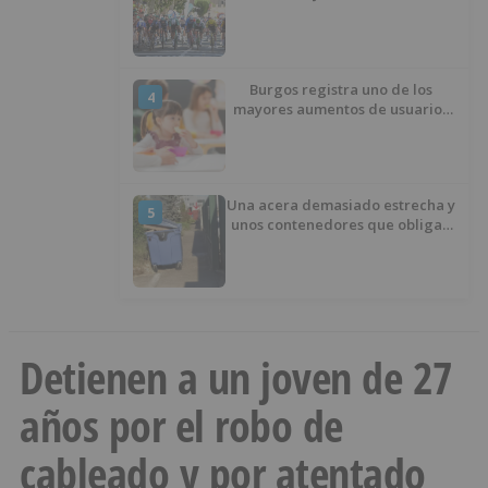
penúltima jornada de la Vuelta a
Burgos
Burgos registra uno de los
4
mayores aumentos de usuarios
de ‘Conciliamos Verano’, con
1.267 niños
Una acera demasiado estrecha y
5
unos contenedores que obligan
a buscar otro camino
Detienen a un joven de 27
años por el robo de
cableado y por atentado