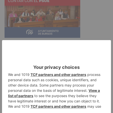
Tendrán una duración de tres meses
consecutivos en jornadas de 25 horas
semanales con el horario pactado entre la
empresa y el estudiante, garantizando la
compatibilidad con los compromisos de la
actividad académica que ha de desarrollar el
alumno en la universidad. Las empresas y
entidades participantes deberán asegurar los
mecanismos y procedimientos necesarios para