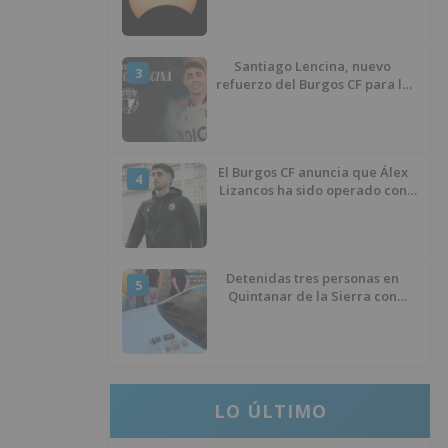
Santiago Lencina, nuevo
3
refuerzo del Burgos CF para la
temporada 2026/27
El Burgos CF anuncia que Álex
4
Lizancos ha sido operado con
éxito del menisco de su rodilla
izquierda
Detenidas tres personas en
5
Quintanar de la Sierra con
hachís, cocaína y marihuana
ocultos en su vehículo
LO ÚLTIMO