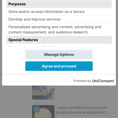
garantizar una experiencia positiva, tales como
asegurar la accesibilidad del puesto o asignar un
tutor responsable.
universidades
castilla
león
ofrecen
once
becas
prácticas
estudiantes
discapacidad
LO + VISTO
Detienen a un joven de 27 años
1
por el robo de cableado y por
atentado contra los agentes
Calor y posibles tormentas en
2
Burgos durante el eclipse del 12
de agosto