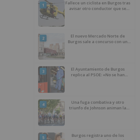
Fallece un ciclista en Burgos tras
1
avisar otro conductor que se
había caído de la bicicleta
El nuevo Mercado Norte de
2
Burgos sale a concurso con un
presupuesto de 21,7 millones
El Ayuntamiento de Burgos
3
replica al PSOE: «No se han
interrumpido» las
desinfecciones municipales
Una fuga combativa y otro
4
triunfo de Johnson animan la
penúltima jornada de la Vuelta a
Burgos
Burgos registra uno de los
5