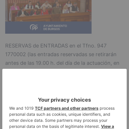
RESERVAS de ENTRADAS en el Tfno. 947
1770002 (las entradas reservadas se retirarán
antes de las 19.00 h. del día de la actuación, en
la Oficina de Turismo; si no, saldrán a la venta
en taquilla).
visitas
nocturnas
lerma
cumplen
x
edición
LO + VISTO