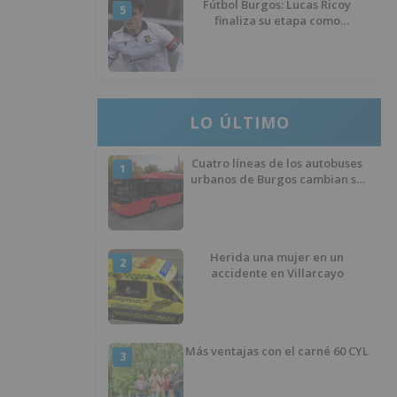
Fútbol Burgos: Lucas Ricoy
5
finaliza su etapa como
blanquinegro
LO ÚLTIMO
Cuatro líneas de los autobuses
1
urbanos de Burgos cambian su
recorrido por las obras de
asfaltado en la Avenida del
Arlanzón y se reactiva el servicio
al Centro Histórico
Herida una mujer en un
2
accidente en Villarcayo
Más ventajas con el carné 60 CYL
3