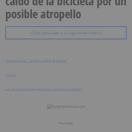
caído de la bicicleta por un
posible atropello
Click para leer a la siguiente noticia
>
BurgosNoticias - El diario digital de Burgos
>
Cultura
>
Las visitas nocturnas por Lerma cumplen su X Edición
Portada