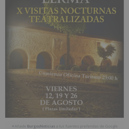
Añade
BurgosNoticias
a tus fuentes preferidas de Google
★