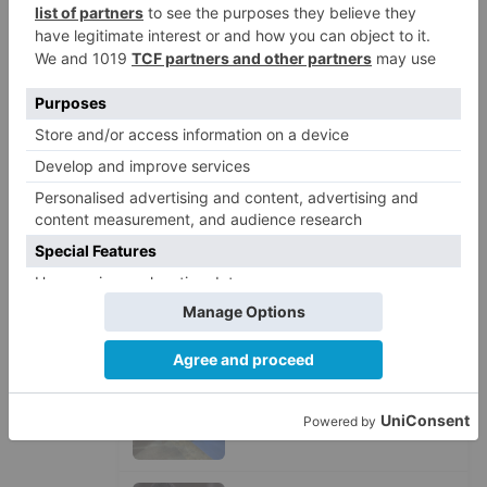
Esperar al autobús en el HUBU es
1
un peligro bajo el sol
Felix Gall ganador de la Vuelta a
2
Burgos 2026
El Burgos CF oficializa la salida
3
de Aitor Córdoba al fútbol chino
SODEBUR pone el broche de oro
4
a la participación de la provincia
de Burgos en FITUR