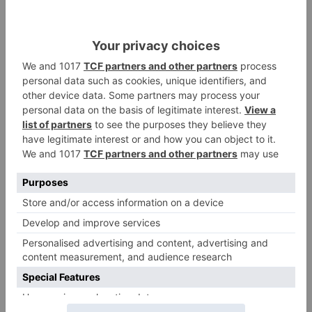
antes.
Burgos
Desarrollo
levi
moreno
asugura
promueve
elaborando
plan
concreto
ciudad
LO + VISTO
Matthew Brennan conquista el
1
Castillo y se viste de líder en el
estreno de la Vuelta a Burgos
Un incendio intencionado
2
calcina el tobogán del parque
infantil del Barrio del Pilar de
Burgos