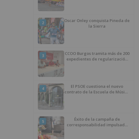
Oscar Onley conquista Pineda de
2
la Sierra
CCOO Burgos tramita más de 200
3
expedientes de regularización
de inmigrantes
El PSOE cuestiona el nuevo
4
contrato de la Escuela de Música
por su “urgencia injustificada”
Éxito de la campaña de
5
corresponsabilidad impulsada
por el área de Igualdad
municipal