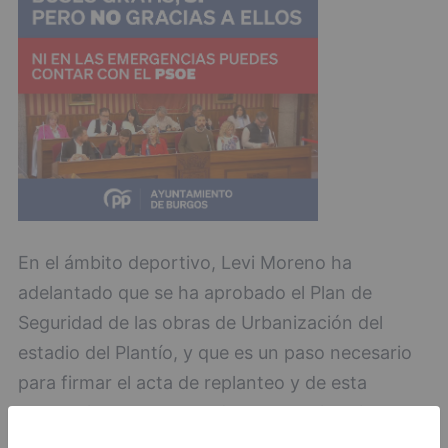
En el ámbito deportivo, Levi Moreno ha
adelantado que se ha aprobado el Plan de
Seguridad de las obras de Urbanización del
estadio del Plantío, y que es un paso necesario
para firmar el acta de replanteo y de esta
manera la empresa pueda empezar las obras y
que éstas puedan estar terminadas cuanto