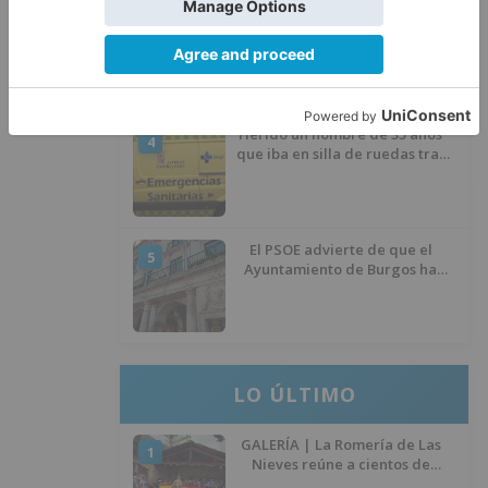
Seis proyectos de Burgos
3
recibirán 7,5 millones de euros
para impulsar plantas solares
Herido un hombre de 35 años
4
que iba en silla de ruedas tras
ser atropellado en Burgos
El PSOE advierte de que el
5
Ayuntamiento de Burgos ha
"vaciado la hucha" y depende
del Ministerio para sostener las
inversiones
LO ÚLTIMO
GALERÍA | La Romería de Las
1
Nieves reúne a cientos de
personas en Las Machorras