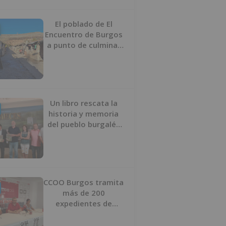
proyecto
El poblado de El
Encuentro de Burgos
a punto de culminar
su proceso de realojo
Un libro rescata la
historia y memoria
del pueblo burgalés
de Huérmeces
CCOO Burgos tramita
más de 200
expedientes de
regularización de
inmigrantes