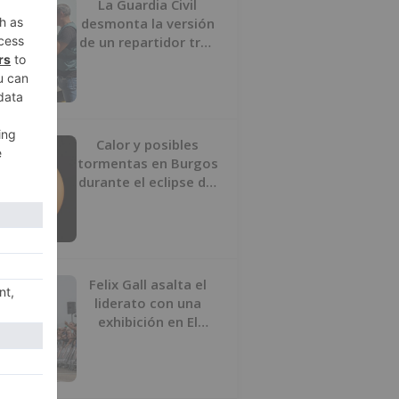
La Guardia Civil
desmonta la versión
de un repartidor tras
desaparecer 3.256
euros
Calor y posibles
tormentas en Burgos
durante el eclipse del
12 de agosto
Felix Gall asalta el
liderato con una
exhibición en El
Escudo