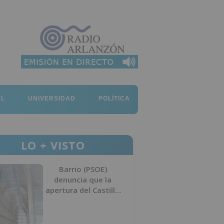
AL
UNIVERSIDAD
POLÍTICA
LO + VISTO
Barrio (PSOE)
denuncia que la
apertura del Castillo
responde a “una
foto” y no a la
culminación del