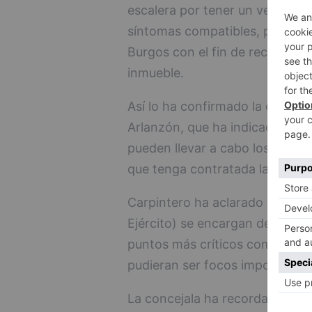
escalera por tener un vecino c
síntomas compatibles, pueden d
Burgos con el fin de recibir los
inmueble.
Así lo ha confirmado la concej
Arlanzón, que ha indicado que l
pueden llevar a cabo los propio
que tenga contratada la Comuni
Carpintero ha aclarado que ni l
Ejército) se encargan de este c
puntos más críticos como resid
pudieran ser focos importantes 
La concejala ha recordado que 