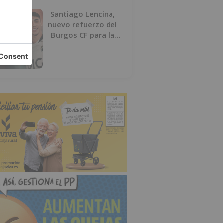
Santiago Lencina,
nuevo refuerzo del
Burgos CF para la
temporada 2026/27