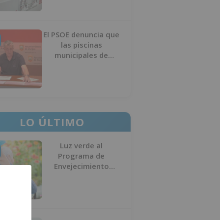
El PSOE denuncia que
las piscinas
municipales de
Burgos llevan seis
meses sin la
desinfección
obligatoria contra
plagas
LO ÚLTIMO
Luz verde al
Programa de
Envejecimiento
Activo que
experimenta cada
una mayor demanda