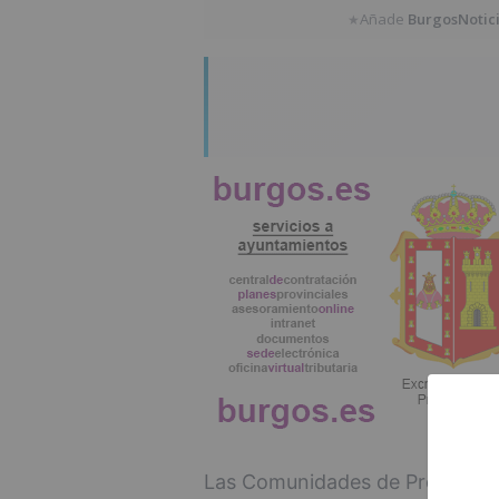
Añade
BurgosNotic
★
Las Comunidades de Propietarios