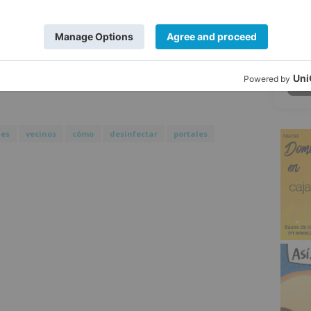
que los vecinos de los portales debían
5
dad y de limpieza de los espacios comunes
 la escalera o el ascensor, que en la
tar. y sino es posible que sea utilizado tan
es
vecinos
cómo
desinfectar
portales