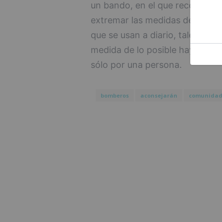
un bando, en el que recordaba 
extremar las medidas de seguri
que se usan a diario, tales como
medida de lo posible hay que evi
sólo por una persona.
bomberos
aconsejarán
comunidad