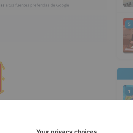
ias
a tus fuentes preferidas de Google
5
1
 que quieran desinfectar el portal o la