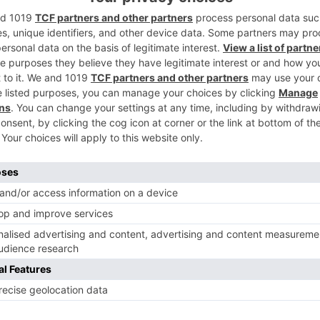
on la enfermedad del coronavirus o con
2
irigirse al Servicio de Bomberos de
 consejos necesarios para desinfectar el
al de Seguridad, Blanca Carpintero en Radio
3
as labores de desinfección del portal la
s vecinos o bien la empresa de limpieza
dad de vecinos a tal efecto.
os Bomberos ni la UME (Unidad Militar del
ometido, sino que se dedican a desinfectar
4
encias de ancianos y otros espacios que
del virus.
el Ayuntamiento ya emitió hace varios días