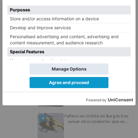
LO ÚLTIMO
La Junta no asistirá a la
1
Conferencia Sectorial de
Infancia y pide el retorno de los
menores a Marruecos desde
Ceuta
Herido un motorista en Belorado
2
en la Avenida Burgos
Un hombre de 80 años resulta
3
herido en Burgos tras la colisión
entre un turismo y un camión
Fallece un ciclista en Burgos tras
4
avisar otro conductor que se
había caído de la bicicleta