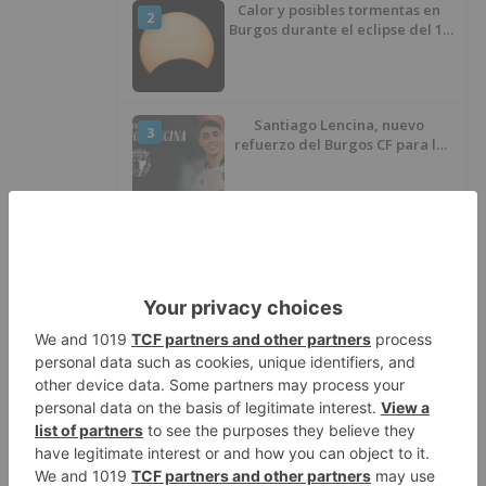
Calor y posibles tormentas en
2
Burgos durante el eclipse del 12
de agosto
Santiago Lencina, nuevo
3
refuerzo del Burgos CF para la
temporada 2026/27
El Burgos CF anuncia que Álex
4
Lizancos ha sido operado con
éxito del menisco de su rodilla
izquierda
Detenidas tres personas en
5
Quintanar de la Sierra con
hachís, cocaína y marihuana
ocultos en su vehículo