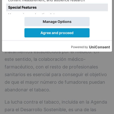
sanitaria, la prevención del tabaquismo y la
incentivación para abandonar el hábito; como el
asesoramiento de aquellos que acaban de dejar
de fumar, la propuesta de tratamientos que no
requieran receta médica, el reforzamiento de las
pautas y el seguimiento de aquellos
tratamientos establecidos por el médico. En
este sentido, la colaboración médico-
farmacéutico, con el resto de profesionales
sanitarios es esencial para conseguir el objetivo
de que el mayor número de fumadores puedan
abandonar el tabaco.
La lucha contra el tabaco, incluida en la Agenda
para el Desarrollo Sostenible, es una de las