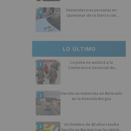
Detenidas tres personas en
5
Quintanar de la Sierra con
hachís, cocaína y marihuana
ocultos en su vehículo
LO ÚLTIMO
La Junta no asistirá a la
1
Conferencia Sectorial de
Infancia y pide el retorno de los
menores a Marruecos desde
Ceuta
Herido un motorista en Belorado
2
en la Avenida Burgos
Un hombre de 80 años resulta
3
herido en Burgos tras la colisión