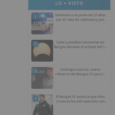
LO + VISTO
Detienen a un joven de 27 años
1
por el robo de cableado y por
atentado contra los agentes
Calor y posibles tormentas en
2
Burgos durante el eclipse del 12
de agosto
Santiago Lencina, nuevo
3
refuerzo del Burgos CF para la
temporada 2026/27
El Burgos CF anuncia que Álex
4
Lizancos ha sido operado con
éxito del menisco de su rodilla
izquierda