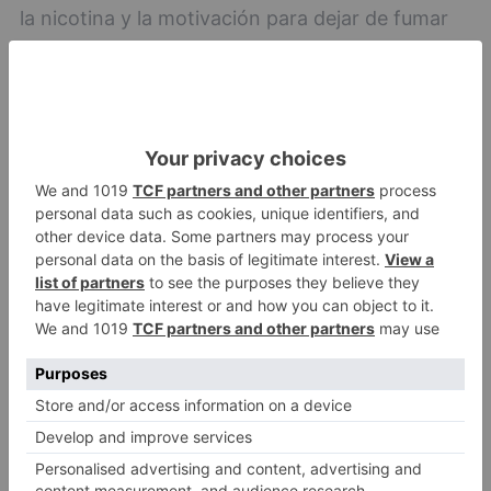
la nicotina y la motivación para dejar de fumar
así como sesiones de sensibilización para dejar
de fumar.
El farmacéutico y la ayuda
para dejar de fumar
El farmacéutico, por su posición estratégica,
está capacitado para realizar intervenciones en
salud pública, tanto proporcionando consejo
sanitario, como orientando en la búsqueda de
recursos y motivando para promover estilos de
vida saludables.
Desarrolla una importante labor en la lucha
antitabáquica, tanto en lo referente a educación