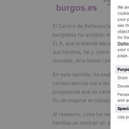
El Centro de Referencia Estata
burgalesa ha acogido el IX Enc
ELA, que pretende escuchar las
sus familias, tal y como ha exp
Sociales, Ana Isabel Lima.
En este sentido, ha explicado q
consecuencias para las familias
propuestas que se canalizan a 
fin de mejorar el trabajo que s
Al respecto, Lima ha resaltado 
familias se centran en acelera