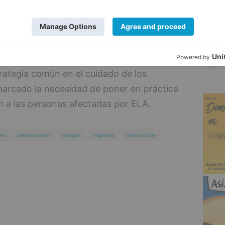
 específicos que deben recibir las
rmedad, así como la formación de las
5
pecto sociosanitario.
 ha asegurado que es fundamental seguir
trategia común en el cuidado de los
marcado la necesidad de poner en práctica
 a las personas afectadas por ELA.
as
demandan
mayor
rápidez
detección