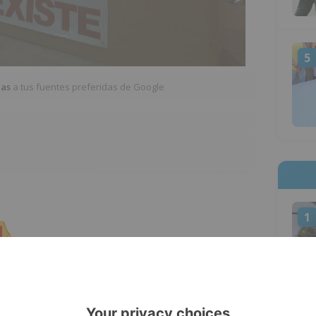
5
ias
a tus fuentes preferidas de Google
1