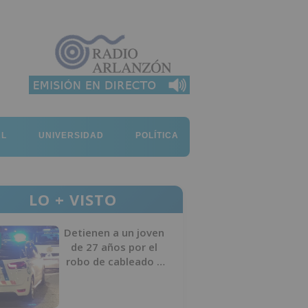
AL
UNIVERSIDAD
POLÍTICA
LO + VISTO
Detienen a un joven
de 27 años por el
robo de cableado y
por atentado contra
los agentes