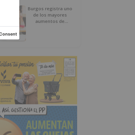
Burgos registra uno
de los mayores
aumentos de
usuarios de
‘Conciliamos Verano’,
con 1.267 niños