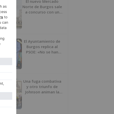
El nuevo Mercado
Norte de Burgos sale
a concurso con un
presupuesto de 21,7
millones
El Ayuntamiento de
Burgos replica al
PSOE: «No se han
interrumpido» las
desinfecciones
municipales
Una fuga combativa
y otro triunfo de
Johnson animan la
penúltima jornada de
la Vuelta a Burgos