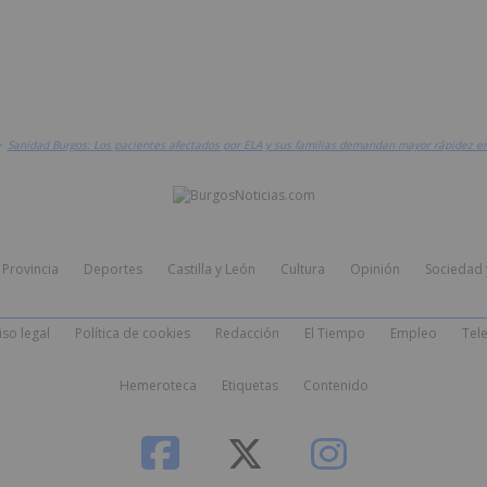
>
Sanidad Burgos: Los pacientes afectados por ELA y sus familias demandan mayor rápidez e
Provincia
Deportes
Castilla y León
Cultura
Opinión
Sociedad 
iso legal
Política de cookies
Redacción
El Tiempo
Empleo
Tele
Hemeroteca
Etiquetas
Contenido