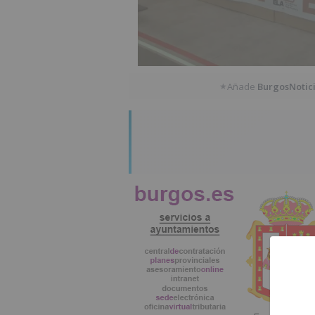
Añade
BurgosNotic
★