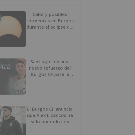
Calor y posibles
tormentas en Burgos
durante el eclipse del
12 de agosto
Santiago Lencina,
nuevo refuerzo del
Burgos CF para la
temporada 2026/27
El Burgos CF anuncia
que Álex Lizancos ha
sido operado con
éxito del menisco de
su rodilla izquierda