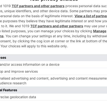
2
l de Enfermedades Raras de la capital
uentro de Personas con la enfermedad del
 principales demandas de los pacientes y
3
licado la Secretaria de Estado de Servicios
ue el ELA es una patología que tiene
, por lo que desde el Ministerio ya hay
través de la Ley de la Dependencia con el
4
e está haciendo.
que una de las principales demandas de las
r el diagnóstico de la enfermedad, además