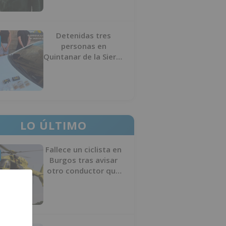
Detenidas tres
personas en
Quintanar de la Sierra
con hachís, cocaína y
marihuana ocultos en
su vehículo
LO ÚLTIMO
Fallece un ciclista en
Burgos tras avisar
otro conductor que
se había caído de la
bicicleta