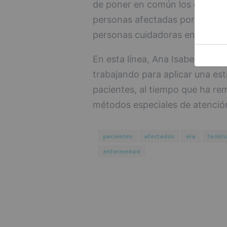
de poner en común los cuidados
personas afectadas por la enfe
personas cuidadoras en este as
En esta línea, Ana Isabel Lima
trabajando para aplicar una es
pacientes, al tiempo que ha re
métodos especiales de atención
pacientes
afectados
ela
famili
enfermedad