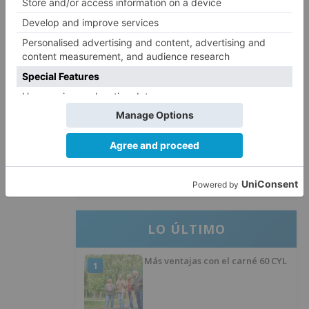
herido en Burgos tras la colisión
entre un turismo y un camión
La provincia de Burgos celebra
4
el día de su patrón
La Guardia Civil desmonta la
5
versión de un repartidor tras
desaparecer 3.256 euros
LO ÚLTIMO
Más ventajas con el carné 60 CYL
1