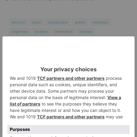
vecinos
calle
emperador
piden
medidas
urgentes
acabar
incendios
coches
LO + VISTO
Fallece un ciclista en Burgos tras
1
avisar otro conductor que se
había caído de la bicicleta
Villatoro da el primer paso para
2
dejar atrás su aislamiento con el
inicio de la senda peatonal y
ciclista
Un hombre de 80 años resulta
3