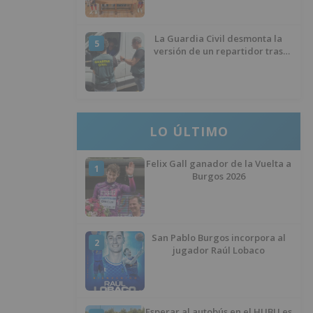
La Guardia Civil desmonta la
5
versión de un repartidor tras
desaparecer 3.256 euros
LO ÚLTIMO
Felix Gall ganador de la Vuelta a
1
Burgos 2026
San Pablo Burgos incorpora al
2
jugador Raúl Lobaco
Esperar al autobús en el HUBU es