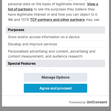
Para reforzar la figura del veterinario como
garante de salud pública, Carlos Núñez invita
tanto a todos los compañeros veterinarios, de
todas las especializadas, como al resto de
ciudadanos, a unirse a la manifestación del 17 de
noviembre, que comenzará en la plaza de Sol en
Madrid a las 12;00 horas, para así conseguir un
mejor servicio veterinario a la sociedad.
Sociedad
veterinarios
españoles
unen
dar
mejor
servicio