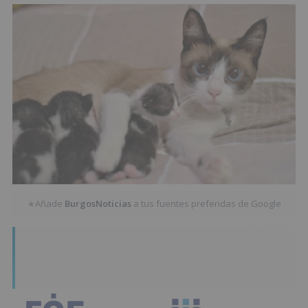
Añade
BurgosNoticias
a tus fuentes preferidas de Google
★