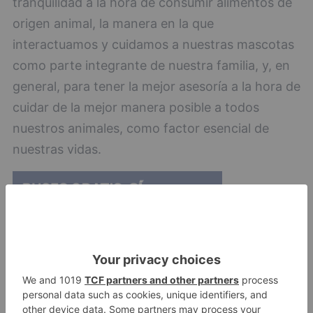
tranquilidad a la hora de consumir alimentos de
origen animal, la manera en la que
interactuamos y cuidamos a nuestras mascotas
como parte integrante de nuestra familia, y, en
general, para tener la mejor asesoría a la hora de
cuidar de la mejor manera posible a todos
nuestros animales, como factor esencial de
nuestras vidas.