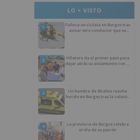
LO + VISTO
Fallece un ciclista en Burgos tras
1
avisar otro conductor que se
había caído de la bicicleta
Villatoro da el primer paso para
2
dejar atrás su aislamiento con el
inicio de la senda peatonal y
ciclista
Un hombre de 80 años resulta
3
herido en Burgos tras la colisión
entre un turismo y un camión
La provincia de Burgos celebra
4
el día de su patrón