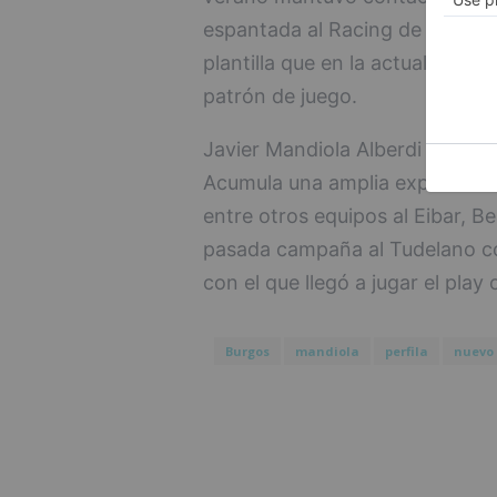
espantada al Racing de Santan
plantilla que en la actualidad 
patrón de juego.
Javier Mandiola Alberdi es un e
Acumula una amplia experiencia
entre otros equipos al Eibar, Be
pasada campaña al Tudelano co
con el que llegó a jugar el play
Burgos
mandiola
perfila
nuevo