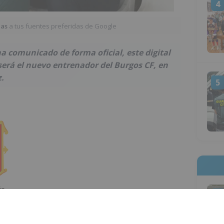
4
ias
a tus fuentes preferidas de Google
a comunicado de forma oficial, este digital
erá el nuevo entrenador del Burgos CF, en
.
5
1