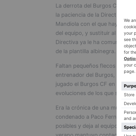
La derrota del Burgos CF ante 
la paciencia de la Directiva de 
Mandiola con el que hay un pri
del equipo, y sustituir al astur
Directiva ya le ha comunicado
de la plantilla albinegra.
Faltan pequeños flecos para qu
entrenador del Burgos, que dur
jugado el Burgos CF en el Plan
evoluciones de los que serán su
Era la crónica de una muerte an
condenado a Paco Fernández qu
posibles y deja al equipo colist
verano mantuvo contactos con 