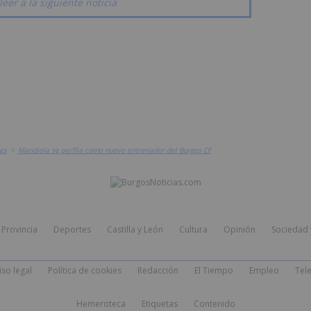
leer a la siguiente noticia
es
>
Mandiola se perfila como nuevo entrenador del Burgos CF
Provincia
Deportes
Castilla y León
Cultura
Opinión
Sociedad 
iso legal
Política de cookies
Redacción
El Tiempo
Empleo
Tele
Hemeroteca
Etiquetas
Contenido