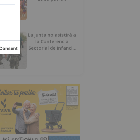
La Junta no asistirá a
la Conferencia
Sectorial de Infancia
y pide el retorno de
los menores a
Marruecos desde
Ceuta