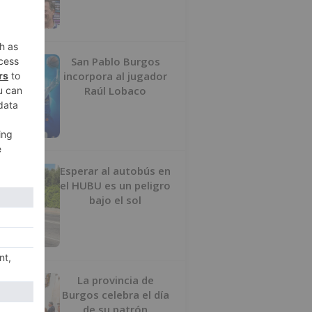
San Pablo Burgos
incorpora al jugador
Raúl Lobaco
Esperar al autobús en
el HUBU es un peligro
bajo el sol
La provincia de
Burgos celebra el día
de su patrón