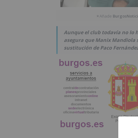
Añade
BurgosNotic
★
Aunque el club todavía no lo h
asegura que Manix Mandiola s
sustitución de Paco Fernández