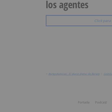
los agentes
Click para 
>
BurgosNoticias - El diario digital de Burgos
>
Castill
Portada
Podcast