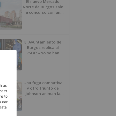
El nuevo Mercado
Norte de Burgos sale
a concurso con un
presupuesto de 21,7
millones
El Ayuntamiento de
Burgos replica al
PSOE: «No se han
interrumpido» las
desinfecciones
municipales
Una fuga combativa
y otro triunfo de
Johnson animan la
penúltima jornada de
la Vuelta a Burgos