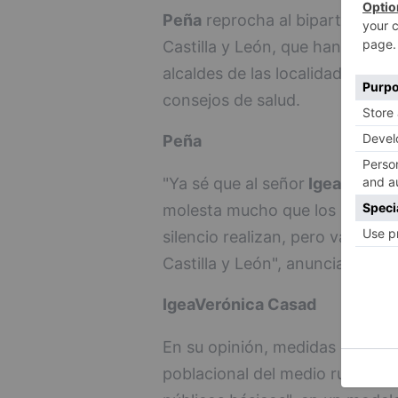
Peña
reprocha al bipartito PP-C
Castilla y León, que han public
alcaldes de las localidades afe
consejos de salud.
Peña
"Ya sé que al señor
Igea
y a la 
molesta mucho que los socialis
silencio realizan, pero vamos a
Castilla y León", anuncia.
Igea
Verónica Casad
En su opinión, medidas como es
poblacional del medio rural, "al 