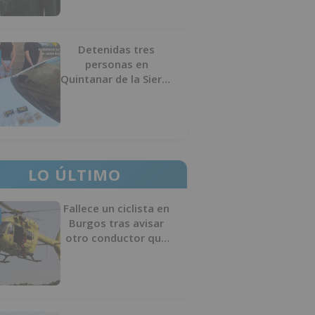
Detenidas tres
personas en
Quintanar de la Sierra
con hachís, cocaína y
marihuana ocultos en
su vehículo
LO ÚLTIMO
Fallece un ciclista en
Burgos tras avisar
otro conductor que
se había caído de la
bicicleta