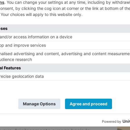
iudadanos, al frente de la Junta de
5
ado esta medida sin previa consulta a los
ctadas y sin convocar los correspondientes
consejera de Sanidad,
Verónica Casad
o, les
tas hablemos de los recortes que tan en
 pedirles explicaciones en las Cortes de
ta contribuyen a agravar la depresión
alejar de los habitantes los servicios