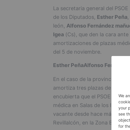
La secretaria general del PSOE
de los Diputados,
Esther Peña
,
león,
Alfonso Fernández mañu
Igea
(Cs), que den la cara ante 
amortizaciones de plazas médica
del 5 de noviembre.
Esther Peña
Alfonso Fernánde
En el caso de la provincia burg
amortiza tres plazas de manera
encubierta que el PSOE denunci
médica en Salas de los Infantes
vacante desde hace más de año 
Revillalcón, en la Zona Básica d