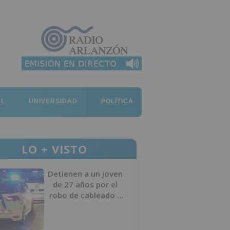
AL
UNIVERSIDAD
POLÍTICA
LO + VISTO
Detienen a un joven
de 27 años por el
robo de cableado y
por atentado contra
los agentes