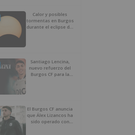
Calor y posibles
tormentas en Burgos
durante el eclipse del
12 de agosto
Santiago Lencina,
nuevo refuerzo del
Burgos CF para la
temporada 2026/27
El Burgos CF anuncia
que Álex Lizancos ha
sido operado con
éxito del menisco de
su rodilla izquierda