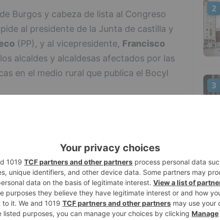
2
 de Burgos y cabeza de lista al Congreso
 pide al presidente de la Junta de castilla y
eco
(PP), y al vicepresidente,
Francisco
los alcaldes y alcaldesas afectados por las
s en el medio rural que publica el Bocyl
3
z mañueco
Francisco Igea
alesa, la Orden de la Consejería de Sanidad
 oficial, que confirman la amortización
4
ó y la Junta negaba. Se trata de una plaza
, otra en Fresneda de la Sierra Tirón
y medio y la de Salinillas de Bureba y
e Salud de Briviesca.