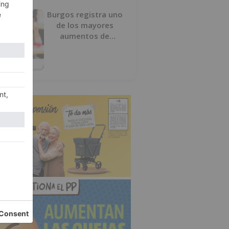
Burgos registra uno
de los mayores
aumentos de
usuarios de
‘Conciliamos Verano’,
con 1.267 niños