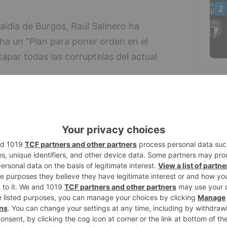
2
aldía de Burgos, Raúl Salinero ha
a un "Plan para poner orden en el
apar todas las corruptelas del actual
3
creará un Cuerpo independiente formado
 encargarán de realizar las auditorías
atos para comprobar que se realizan con
que desde el año 2010 el PP de Lacalle ha
4
e forma irregular a los habilitados
 Cuentas ha decidido investigarlo a
ctuada por Podemos.