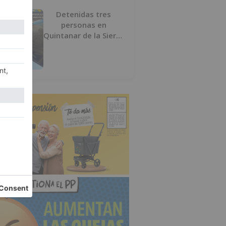
Detenidas tres
personas en
Quintanar de la Sierra
con hachís, cocaína y
marihuana ocultos en
su vehículo