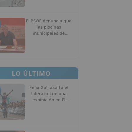
El PSOE denuncia que
las piscinas
municipales de
Burgos llevan seis
meses sin la
desinfección
obligatoria contra
plagas
LO ÚLTIMO
Felix Gall asalta el
liderato con una
exhibición en El
Escudo