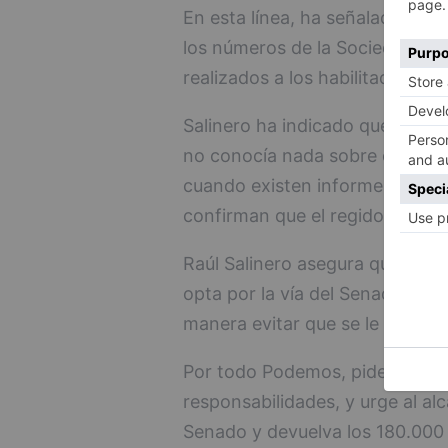
En esta línea, ha señalado que 
los números de la Sociedad de
realizados a los habilitados nac
Salinero ha indicado que el Alc
no conocía nada sobre este asu
cuando existen informes de la
confirman que el regidor local s
Raúl Salinero asegura que el a
opta por la vía del Senado con 
manera evitar que se le pueda i
Por todo Podemos, pide a los g
responsabilidades, y urge al al
Senado y devuelva los 180.000 