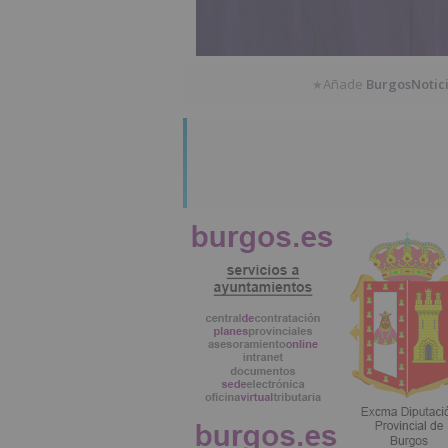
Añade
BurgosNotic
★