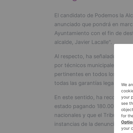
El candidato de Podemos la Alc
anunciado que pondrá en march
Ayuntamiento con el fin de dest
alcalde, Javier Lacalle".
Al respecto, ha señalado que 
por técnicos municipales que se
pertinentes en todos los contr
todas las garantías legales.
En este sentido, ha recordado 
estado pagando 180.000 euros d
nacionales y que el Tribunal de
instancias de la denuncia efe