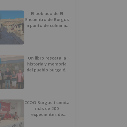
proyecto
El poblado de El
Encuentro de Burgos
a punto de culminar
su proceso de realojo
Un libro rescata la
historia y memoria
del pueblo burgalés
de Huérmeces
CCOO Burgos tramita
más de 200
expedientes de
regularización de
inmigrantes