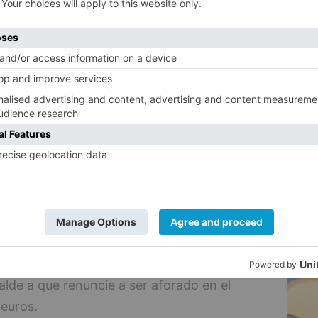
en el 2012, el Consejo de Cuentas investigó
5
 Promoción y constató que los pagos
ionales eran irregulares.
alde mintió en el Pleno cuando afirmó que
nto ni la denuncia de Podemos, todo ello,
 gerente de la Sociedad de Promoción que
í estaba al tanto de esta situación.
lcalde una vez que conoce está denuncia,
el fin de conseguir ser aforado, y de esta
nvestigar por este pago irregular.
rupos de la oposición que exijan
calde a que renuncie a ser aforado en el
euros.