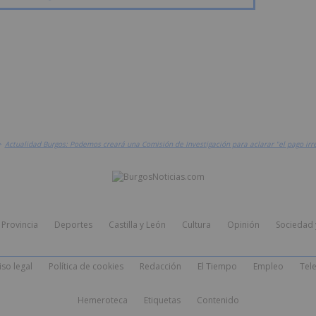
>
Actualidad Burgos: Podemos creará una Comisión de Investigación para aclarar "el pago irre
Provincia
Deportes
Castilla y León
Cultura
Opinión
Sociedad 
iso legal
Política de cookies
Redacción
El Tiempo
Empleo
Tele
Hemeroteca
Etiquetas
Contenido