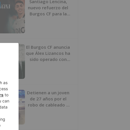
Santiago Lencina,
nuevo refuerzo del
Burgos CF para la
temporada 2026/27
El Burgos CF anuncia
que Álex Lizancos ha
sido operado con
éxito del menisco de
su rodilla izquierda
Detienen a un joven
de 27 años por el
robo de cableado y
por atentado contra
los agentes