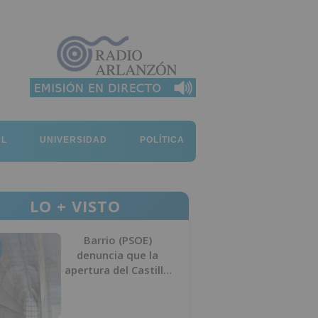
AL
UNIVERSIDAD
POLÍTICA
LO + VISTO
Barrio (PSOE)
denuncia que la
apertura del Castillo
responde a “una
foto” y no a la
culminación del