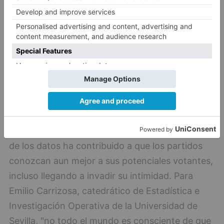
porque no había referencias previas o
conocimiento histórico, nadie decía que la vez
anterior había votado a este partido. Las
encuestas se basan en hipótesis y estas
hipótesis pueden dejar de funcionar en un
contexto social diferente".
Redes Sociales y Big Data en política
Partiendo de esta base, la irrupción de la ciencia
de los datos ha contribuido a que los partidos
conozcan aun mejor a sus potenciales votantes,
incluso llegando a invadir su intimidad. Para
Emilio Carrizosa, catedrático de Estadística e
Investigación Operativa de la Universidad de
Sevilla, "no todo el mundo es consciente de que