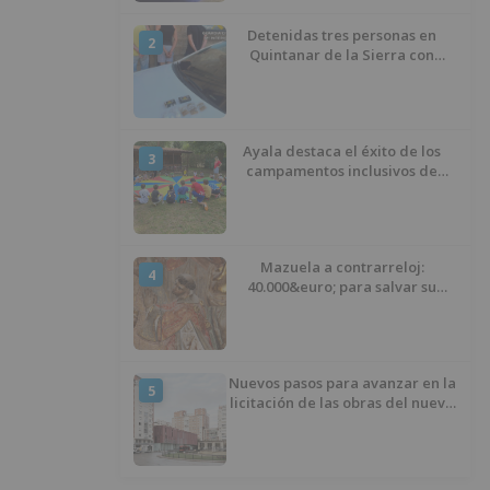
Detenidas tres personas en
2
Quintanar de la Sierra con
hachís, cocaína y marihuana
ocultos en su vehículo
Ayala destaca el éxito de los
3
campamentos inclusivos de
ASPANIAS tras completar todas
las plazas
Mazuela a contrarreloj:
4
40.000&euro; para salvar su
retablo
Nuevos pasos para avanzar en la
5
licitación de las obras del nuevo
Mercado Norte