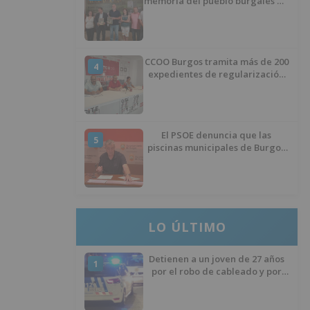
memoria del pueblo burgalés de
Huérmeces
CCOO Burgos tramita más de 200
4
expedientes de regularización
de inmigrantes
El PSOE denuncia que las
5
piscinas municipales de Burgos
llevan seis meses sin la
desinfección obligatoria contra
plagas
LO ÚLTIMO
Detienen a un joven de 27 años
1
por el robo de cableado y por
atentado contra los agentes