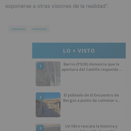
exponerse a otras visiones de la realidad".
votamos
votamos
LO + VISTO
Barrio (PSOE) denuncia que la
1
apertura del Castillo responde a
“una foto” y no a la culminación
del proyecto
El poblado de El Encuentro de
2
Burgos a punto de culminar su
proceso de realojo
Un libro rescata la historia y
3