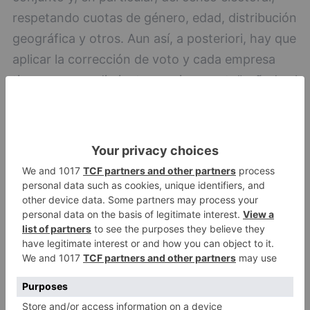
respetando cuotas de género, edad, distribución
geográfica y otros. Aun así, a posteriori, hay que
aplicar la corrección de voto y cada empresa
tiene un procedimiento propio secreto", añade el
experto en estadística.
"Si una encuesta suele acertar los resultados
podemos tomarla como fiable porque su
mecanismo de proyección está bien ajustado a
la realidad. Pero puede haber tenido éxito en ese
momento determinado y no volver a acertar en
las próximas ocasiones. No debemos olvidar que
el voto indeciso y el voto oculto juegan un papel
decisivo y un caso reciente fueron las elecciones
andaluzas. Nadie predijo la aparición de Vox