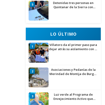
Detenidas tres personas en
5
Quintanar de la Sierra con
hachís, cocaína y marihuana
ocultos en su vehículo
LO ÚLTIMO
Villatoro da el primer paso para
1
dejar atrás su aislamiento con el
inicio de la senda peatonal y
ciclista
Asociaciones y Pedanías de la
2
Merindad de Montija de Burgos
piden la reapertura de la
farmacia de Villasante
Luz verde al Programa de
3
Envejecimiento Activo que
experimenta cada una mayor