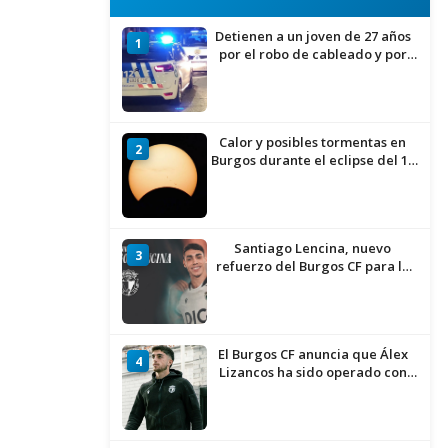
Detienen a un joven de 27 años
1
por el robo de cableado y por
atentado contra los agentes
Calor y posibles tormentas en
2
Burgos durante el eclipse del 12
de agosto
Santiago Lencina, nuevo
3
refuerzo del Burgos CF para la
temporada 2026/27
El Burgos CF anuncia que Álex
4
Lizancos ha sido operado con
éxito del menisco de su rodilla
izquierda