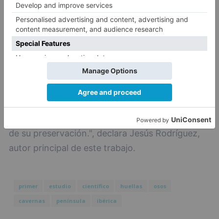
"Lamentablemente, algunas de las huellas
fueron destruidas por las pisadas de aficionados
que visitaron el interior de la cueva sin ningún
tipo de cuidado antes de que los científicos
tuviéramos noticia de su existencia, por lo que
uno de los fines de este tipo de estudios es la
puesta en valor de estos fósiles y la promoción
de su preservación.", declara Jesús Rodríguez,
autor principal de este trabajo.
primer
estudio
científico
huellas
osos
cavernas
península
ibérica