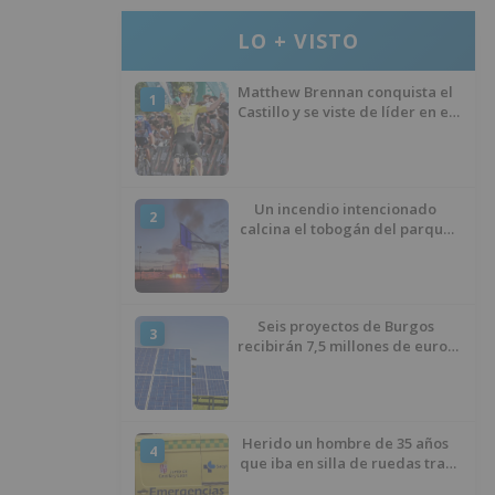
LO + VISTO
Matthew Brennan conquista el
1
Castillo y se viste de líder en el
estreno de la Vuelta a Burgos
Un incendio intencionado
2
calcina el tobogán del parque
infantil del Barrio del Pilar de
Burgos
Seis proyectos de Burgos
3
recibirán 7,5 millones de euros
para impulsar plantas solares
Herido un hombre de 35 años
4
que iba en silla de ruedas tras
ser atropellado en Burgos