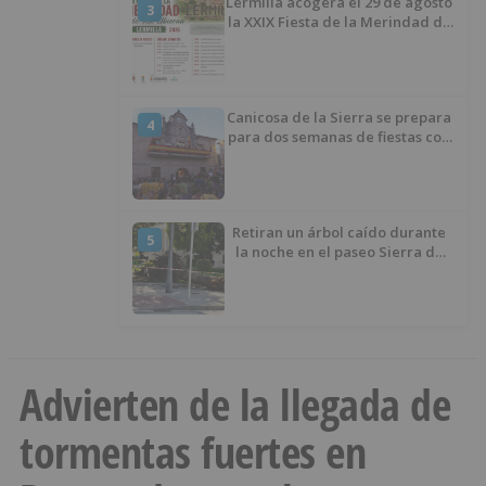
Lermilla acogerá el 29 de agosto
3
la XXIX Fiesta de la Merindad de
Río Ubierna con tradición,
música y actividades para todos
los públicos
Canicosa de la Sierra se prepara
4
para dos semanas de fiestas con
tradición, deporte y música
Retiran un árbol caído durante
5
la noche en el paseo Sierra de
Atapuerca
Advierten de la llegada de
tormentas fuertes en