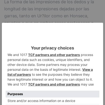
La forma de las impresiones de los dedos y la
longitud de las impresiones dejadas por las
garras, tanto en Ur?ilor como en Honseca,
apuntan a que en ambos casos pertenecen a
osos de las cavernas, una especie que se
extinguió hace unos 28.000 años, y no a osos
pardos.