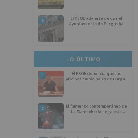
El PSOE advierte de que el
5
Ayuntamiento de Burgos ha
"vaciado la hucha" y depende
del Ministerio para sostener las
inversiones
LO ÚLTIMO
El PSOE denuncia que las
1
piscinas municipales de Burgos
llevan seis meses sin la
desinfección obligatoria contra
plagas
El flamenco contemporáneo de
2
La Flamenkería llega este
domingo a Tórtoles de Esgueva
con 'Escenario Patrimonio'