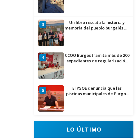
proceso de realojo
Un libro rescata la historia y
3
memoria del pueblo burgalés de
Huérmeces
CCOO Burgos tramita más de 200
4
expedientes de regularización
de inmigrantes
El PSOE denuncia que las
5
piscinas municipales de Burgos
llevan seis meses sin la
desinfección obligatoria contra
plagas
LO ÚLTIMO