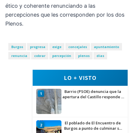
ético y coherente renunciando a las
percepciones que les corresponden por los dos
Plenos.
Burgos
progresa
exige
concejales
ayuntamiento
renuncia
cobrar
percepción
plenos
días
LO + VISTO
Barrio (PSOE) denuncia que la
1
apertura del Castillo responde a
“una foto” y no a la culminación
del proyecto
El poblado de El Encuentro de
2
Burgos a punto de culminar su