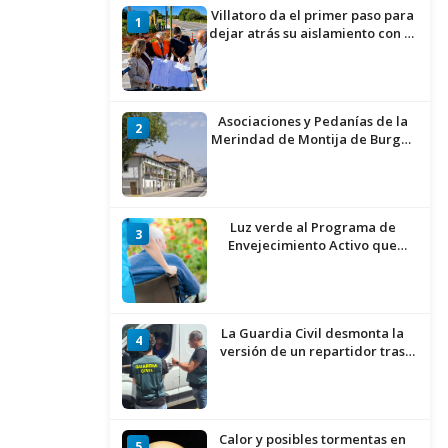
Villatoro da el primer paso para
1
dejar atrás su aislamiento con el
inicio de la senda peatonal y
ciclista
Asociaciones y Pedanías de la
2
Merindad de Montija de Burgos
piden la reapertura de la
farmacia de Villasante
Luz verde al Programa de
3
Envejecimiento Activo que
experimenta cada una mayor
demanda
La Guardia Civil desmonta la
4
versión de un repartidor tras
desaparecer 3.256 euros
Calor y posibles tormentas en
5