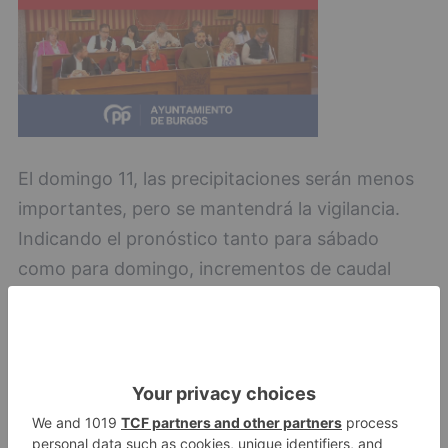
El domingo 11, las precipitaciones serán menos
importantes, pero se mantendrá la vigilancia.
Indicando el pronóstico tanto para sábado
como para domingo, incrementos de caudal
moderados, salvo en el caso de lluvias
torrenciales que puedan incidir en barrancos.
Burgos
riesgo
crecidas
ríos
barrancos
semana