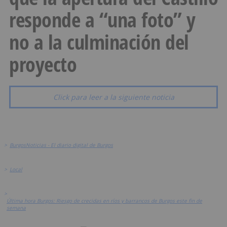
responde a “una foto” y
no a la culminación del
proyecto
Click para leer a la siguiente noticia
>
BurgosNoticias - El diario digital de Burgos
>
Local
>
Última hora Burgos: Riesgo de crecidas en ríos y barrancos de Burgos este fin de
semana