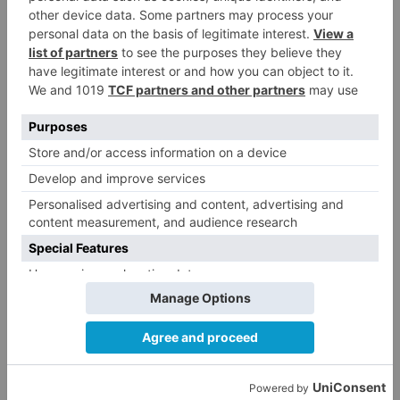
LO + VISTO
Barrio (PSOE) denuncia que la
1
apertura del Castillo responde a
“una foto” y no a la culminación
del proyecto
El poblado de El Encuentro de
2
Burgos a punto de culminar su
proceso de realojo
Un libro rescata la historia y
3
memoria del pueblo burgalés de
Huérmeces
CCOO Burgos tramita más de 200
4
expedientes de regularización