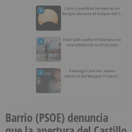
Calor y posibles tormentas en
3
Burgos durante el eclipse del 12
de agosto
Felix Gall asalta el liderato con
4
una exhibición en El Escudo
Santiago Lencina, nuevo
5
refuerzo del Burgos CF para la
temporada 2026/27
Barrio (PSOE) denuncia
que la apertura del Castillo