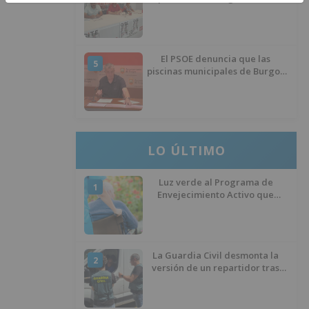
de inmigrantes
El PSOE denuncia que las
5
piscinas municipales de Burgos
llevan seis meses sin la
desinfección obligatoria contra
plagas
LO ÚLTIMO
Luz verde al Programa de
1
Envejecimiento Activo que
experimenta cada una mayor
demanda
La Guardia Civil desmonta la
2
versión de un repartidor tras
desaparecer 3.256 euros