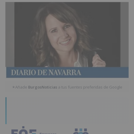
Añade
BurgosNoticias
a tus fuentes preferidas de Google
★