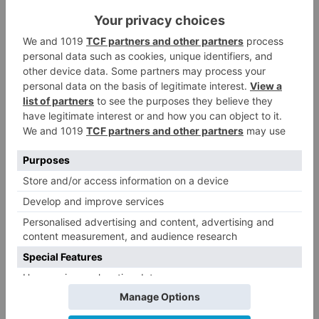
Un libro rescata la historia y
3
memoria del pueblo burgalés de
Huérmeces
CCOO Burgos tramita más de 200
4
expedientes de regularización
de inmigrantes
El PSOE denuncia que las
5
piscinas municipales de Burgos
llevan seis meses sin la
desinfección obligatoria contra
plagas
LO ÚLTIMO
Luz verde al Programa de
1
Envejecimiento Activo que