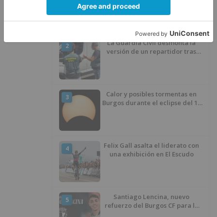
experimenta cada una mayor
demanda
La Guardia Civil desmonta la
2
versión de un repartidor tras
desaparecer 3.256 euros
Calor y posibles tormentas en
3
Burgos durante el eclipse del 12
de agosto
Felix Gall asalta el liderato con
4
una exhibición en El Escudo
Santiago Lencina, nuevo
5
refuerzo del Burgos CF para la
temporada 2026/27