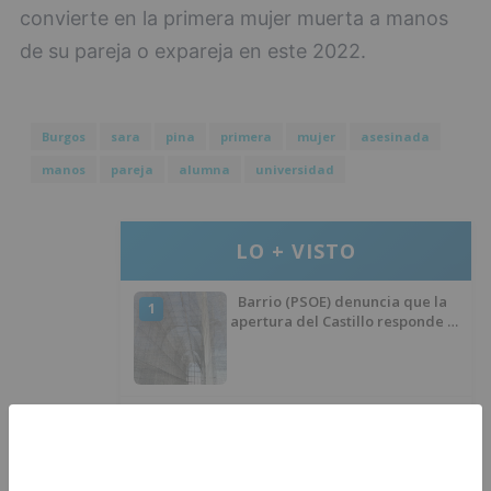
convierte en la primera mujer muerta a manos
de su pareja o expareja en este 2022.
Burgos
sara
pina
primera
mujer
asesinada
manos
pareja
alumna
universidad
LO + VISTO
Barrio (PSOE) denuncia que la
1
apertura del Castillo responde a
“una foto” y no a la culminación
del proyecto
El poblado de El Encuentro de
2
Burgos a punto de culminar su
proceso de realojo