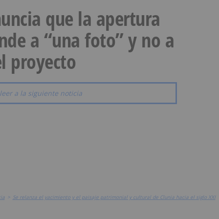
uncia que la apertura
onde a “una foto” y no a
l proyecto
leer a la siguiente noticia
ia
>
Se relanza el yacimiento y el paisaje patrimonial y cultural de Clunia hacia el siglo XXI