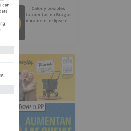
Calor y posibles
tormentas en Burgos
durante el eclipse del
12 de agosto