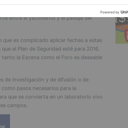
antes o aterrazadas de Cuevas Ciegas, uno
de revaloriza por completo en este plan,
e entre el yacimiento y el paisaje del
o que es complicado aplicar fechas a estas
 que el Plan de Seguridad esté para 2016,
y tanto la Escena como el Foro es deseable
es de investigación y de difusión o de
s, como pasos necesarios para la
para que se convierta en un laboratorio vivo
tes campos.