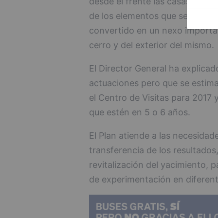
desde el frente las casas colg
de los elementos que se preten
convertido en un nexo important
cerro y del exterior del mismo.
El Director General ha explicad
actuaciones pero que se estima
el Centro de Visitas para 2017 
que estén en 5 o 6 años.
El Plan atiende a las necesidad
transferencia de los resultado
revitalización del yacimiento, 
de experimentación en diferen