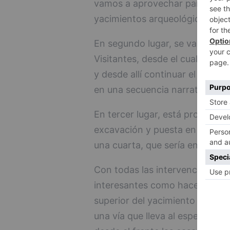
vamos a aprovechar para invest
yacimientos arqueológicos", exp
En segundo lugar, se va a real
Visitantes, desde el cual se p
y desde allí continuar el recorr
en una secuencia narrativa sin 
En tercer lugar, está programa
excavación y puesta en valor de
una cuarta, que sería en el Foro
Con todas las intervenciones p
interesantes como hacer accesi
superior del yacimiento incluye
una vía que lleva al espectador