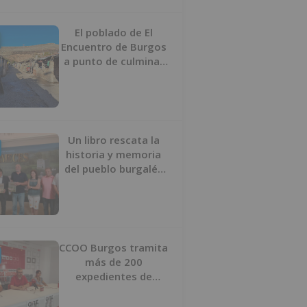
proyecto
El poblado de El
Encuentro de Burgos
a punto de culminar
su proceso de realojo
Un libro rescata la
historia y memoria
del pueblo burgalés
de Huérmeces
CCOO Burgos tramita
más de 200
expedientes de
regularización de
inmigrantes