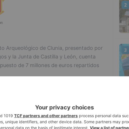
2
nto Arqueológico de Clunia, presentado por
3
os y la Junta de Castilla y León, cuenta
puesto de 7 millones de euros repartidos
io de la Junta de Castilla y León, Enrique
4
ra actuación que se va a llevar a cabo
Plan de Seguridad Inmediato en
 Cuerpos de Seguridad del Estado. "Un
ón de algunas medidas nuevas y también