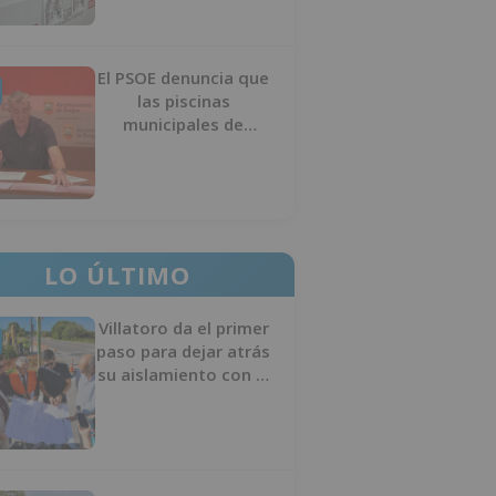
El PSOE denuncia que
las piscinas
municipales de
Burgos llevan seis
meses sin la
desinfección
obligatoria contra
plagas
LO ÚLTIMO
Villatoro da el primer
paso para dejar atrás
su aislamiento con el
inicio de la senda
peatonal y ciclista