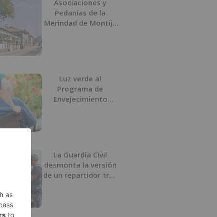
Asociaciones y
Pedanías de la
Merindad de Montija
de Burgos piden la
reapertura de la
farmacia de
Villasante
Luz verde al
Programa de
Envejecimiento
Activo que
experimenta cada
una mayor demanda
La Guardia Civil
desmonta la versión
de un repartidor tras
desaparecer 3.256
euros