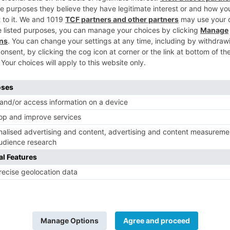
igar como mejorar la seguridad en los
lica Sáiz.
5
izar en nuevo Centro de Recepción de
uede conectar, cómodamente, con el Teatro
ido hasta la parte superior del yacimiento,
solución de continuidad.
da una gran obra de investigación,
 la parte posterior de la Escena junto a
.
ropuestas se consiguen logros tan
ble a discapacitados toda la parte
ndo la casa Taracena, el Foro, incluyendo
 hasta el borde del cerro para contemplar