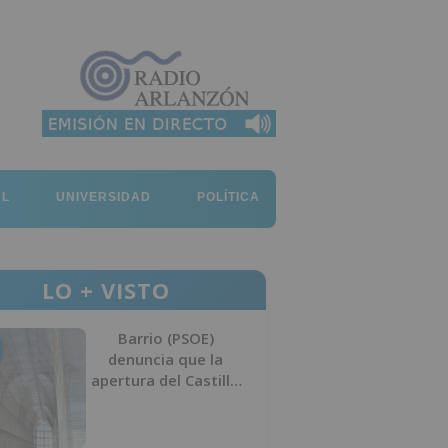
AL
UNIVERSIDAD
POLÍTICA
LO + VISTO
Barrio (PSOE)
denuncia que la
apertura del Castillo
responde a “una
foto” y no a la
culminación del