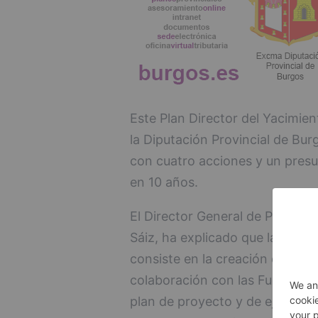
Este Plan Director del Yacimie
la Diputación Provincial de Burg
con cuatro acciones y un presu
en 10 años.
El Director General de Patrimon
Sáiz, ha explicado que la prime
consiste en la creación de un 
colaboración con las Fuerzas y
plan de proyecto y de ejecuci