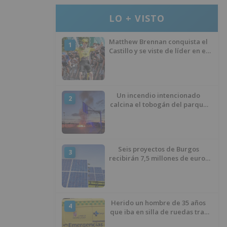
LO + VISTO
Matthew Brennan conquista el
1
Castillo y se viste de líder en el
estreno de la Vuelta a Burgos
Un incendio intencionado
2
calcina el tobogán del parque
infantil del Barrio del Pilar de
Burgos
Seis proyectos de Burgos
3
recibirán 7,5 millones de euros
para impulsar plantas solares
Herido un hombre de 35 años
4
que iba en silla de ruedas tras
ser atropellado en Burgos