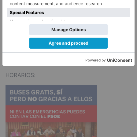
Ida: Calle Vitoria 255, Plaza del Rey, Avda.
Cantabria, Avda. Caja Círculo, Cementerio.
Vuelta: Avda. Caja Círculo, Avda. Cantabria,
Plaza del Rey, Calle Vitoria, Calle Vitoria nº 252.
Las paradas serán las coincidentes con los
itinerarios.
HORARIOS: