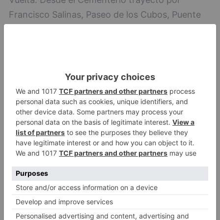
Francisco Salinas, Paseo de los Cubos, Puente
Castilla, Calle del Carmen, Bulevar, Calle Madrid,
Carretera de Arcos.
Las paradas serán las coincidentes con los
itinerarios.
HORARIOS:
Ida: de 9:30 a 13:30 y de 15:30 a 18:00 horas,
con una frecuencia de 30 minutos. Vuelta: de
10:00 a 14:00 y de 16:00 a 18:30 horas, con una
frecuencia de 30 minutos.
Gamonal-Cementerio
Gamonal-Cementerio