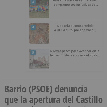
Ayala destaca el éxito de los
3
campamentos inclusivos de
ASPANIAS tras completar todas
las plazas
Mazuela a contrarreloj:
4
40.000&euro; para salvar su
retablo
Nuevos pasos para avanzar en la
5
licitación de las obras del nuevo
Mercado Norte
Barrio (PSOE) denuncia
que la apertura del Castillo