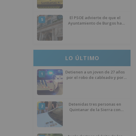
El PSOE advierte de que el
5
Ayuntamiento de Burgos ha
"vaciado la hucha" y depende
del Ministerio para sostener las
inversiones
LO ÚLTIMO
Detienen a un joven de 27 años
1
por el robo de cableado y por
atentado contra los agentes
Detenidas tres personas en
2
Quintanar de la Sierra con
hachís, cocaína y marihuana
ocultos en su vehículo