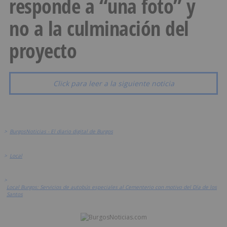
responde a “una foto” y
no a la culminación del
proyecto
Click para leer a la siguiente noticia
>
BurgosNoticias - El diario digital de Burgos
>
Local
>
Local Burgos: Servicios de autobús especiales al Cementerio con motivo del Día de los
Santos