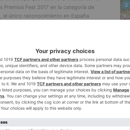
2
s Premios Fest 2017 en la categoría de
, el único reconocimiento en España
estivales de música. De esta forma, el
rsario que tuvo lugar del 10 al 13 de
 público a través de la página web y de un
3
onales de la música.
o el premio a "Mejor Aportación Turística a
stico que genera en la Comunidad
ás de 60.000 personas disfrutaron de la
 más de 200 artistas, entre ellos Amaral,
4
Ferreiro, Lori Meyers o Xoel López.
nominación de Origen de Ribera del Duero
tura nacional bajo el lema #EspirituRibera,