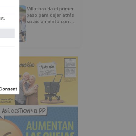
Villatoro da el primer
paso para dejar atrás
su aislamiento con el
inicio de la senda
peatonal y ciclista