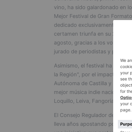
vino, ha sido galardonado en lo
Mejor Festival de Gran Formato
dedicado exclusivamente a los F
certamen triunfa en su 20 Anive
agosto, gracias a los votos del
jurado de periodistas y profesi
Asimismo, el festival ha recibid
la Región", por el impacto turí
Autónoma de Castilla y León. M
mejor música indie nacional con
Loquillo, Leiva, Fangoria, Iván 
El Consejo Regulador de la De
lleva años apostando por la cul