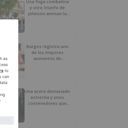
Una fuga combativa
y otro triunfo de
Johnson animan la
penúltima jornada de
la Vuelta a Burgos
Burgos registra uno
de los mayores
aumentos de
usuarios de
‘Conciliamos Verano’,
con 1.267 niños
Una acera demasiado
estrecha y unos
contenedores que
obligan a buscar otro
camino