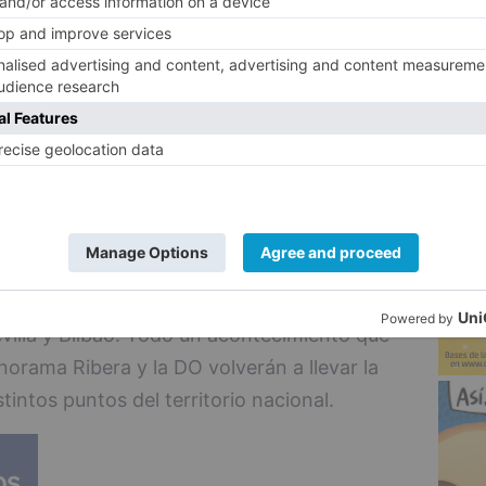
mover el vino de calidad entre los amantes
onadas con la cultura, ya sea la música, la
5
istoria, el cine, la gastronomía o la
consumo de tintos y rosados ribereños
 en el propio recinto, confirmando el
 el vino y la música protagonizó también
EspírituRibera, que la pasada primavera
evilla y Bilbao. Todo un acontecimiento que
orama Ribera y la DO volverán a llevar la
stintos puntos del territorio nacional.