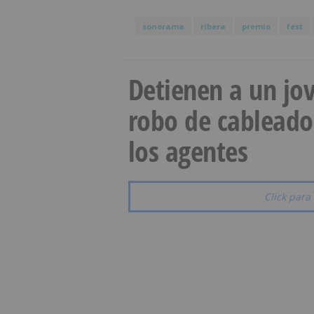
sonorama
ribera
premio
fest
Detienen a un jov
robo de cableado
los agentes
Click para 