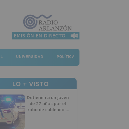
AL
UNIVERSIDAD
POLÍTICA
LO + VISTO
Detienen a un joven
de 27 años por el
robo de cableado y
por atentado contra
los agentes