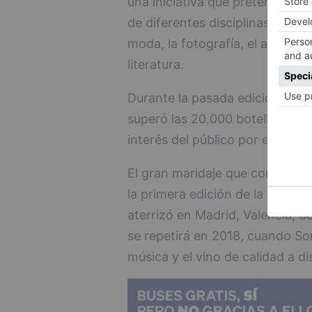
una iniciativa que pretende pro
de diferentes disciplinas relaci
moda, la fotografía, el arte, la h
literatura.
Durante la pasada edición, el 
superó las 20.000 botellas sólo
interés del público por el vino.
El gran maridaje que conforman
la primera edición de la gira #
aterrizó en Madrid, Valencia, S
se repetirá en 2018, cuando Son
música y el vino de calidad a di