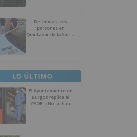
Detenidas tres
personas en
Quintanar de la Sierra
con hachís, cocaína y
marihuana ocultos en
su vehículo
LO ÚLTIMO
El Ayuntamiento de
Burgos replica al
PSOE: «No se han
interrumpido» las
desinfecciones
municipales