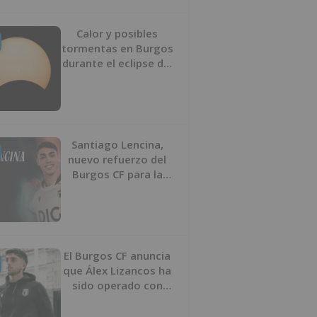
Calor y posibles
tormentas en Burgos
durante el eclipse del
12 de agosto
Santiago Lencina,
nuevo refuerzo del
Burgos CF para la
temporada 2026/27
El Burgos CF anuncia
que Álex Lizancos ha
sido operado con
éxito del menisco de
su rodilla izquierda