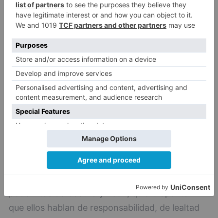
comentan que en Segovia, se están llevando a
cabo contactos entre diferentes "grupos de
opinión" dispuestos a dar el primer paso como
han hecho los otros, sabedores que ahora hay
un caldo de cultivo propicio, convencidos de
que hay unos dirigentes faltos de altura y de
miras, encerrados en su burbuja, sin pisar la
calle, a los que acusan de no preocuparse por
otra cosa que no sea la de sus intereses
personales.
Para finalizar, porque hasta ahora no me he
referido directamente ni a los socialistas ni a los
podemitas de Castilla y León, quiero apuntar
que ellos hablan de responsabilidad, de lealtad