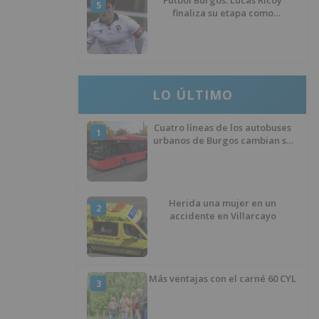
Fútbol Burgos: Lucas Ricoy
5
finaliza su etapa como
blanquinegro
LO ÚLTIMO
Cuatro líneas de los autobuses
1
urbanos de Burgos cambian su
recorrido por las obras de
asfaltado en la Avenida del
Arlanzón y se reactiva el servicio
al Centro Histórico
Herida una mujer en un
2
accidente en Villarcayo
Más ventajas con el carné 60 CYL
3