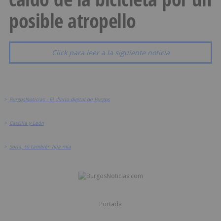
posible atropello
Click para leer a la siguiente noticia
>
BurgosNoticias - El diario digital de Burgos
>
Castilla y León
>
Soria, tú también hija mía
Portada