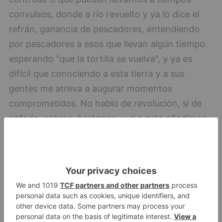
convulsos, donde a río revuelto y ya lo dice el
refrán, ganancia de pescadores, entendiendo
por pescadores a esos que llevan algún tiempo
esperando "que la tortilla se vuelva", y ya es
difícil que conociendo a esta tierra y a sus
gentes me atreva a augurar momentos
comprometidos. No hablo de revolución, si de
enfado, cabreo, hartazgo, y si a esto añadimos
dificultades o imposibilidad de recuperar las
situaciones de confort que hemos disfrutado
todos hasta hace unos meses, puede pasar algo
que no pensábamos podría llegar algún día.
Tengo conocimiento, porque he asistido a una
de esas citas, que también en Burgos, y me