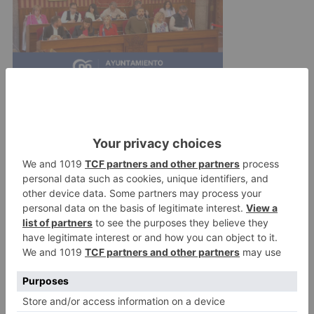
La tractorada de este martes tendrá cuatro
puntos en Medina de Pomar, zona de Pancorbo
y Briviesca, Aranda de Duero y la de la capital
burgalesa. En este caso, la protesta partirá
desde la 9.30 desde la Milanera y discurrirá por
la carretera de Valladolid, hasta llegar al Cid,
Avenida del Arlanzón, Glorieta de Bilbao y Calle
Vitoria hasta la aduana en el Puerto Seco, donde
permanecerán concentrados hasta las 19.00. h.