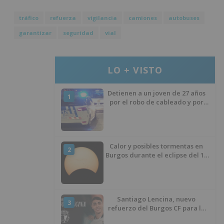
tráfico
refuerza
vigilancia
camiones
autobuses
garantizar
seguridad
vial
LO + VISTO
Detienen a un joven de 27 años
1
por el robo de cableado y por
atentado contra los agentes
Calor y posibles tormentas en
2
Burgos durante el eclipse del 12
de agosto
Santiago Lencina, nuevo
3
refuerzo del Burgos CF para la
temporada 2026/27