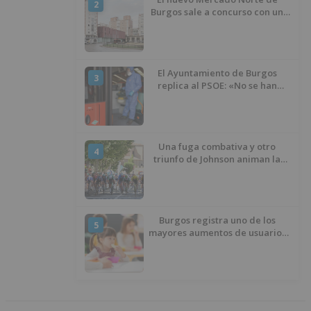
2
Burgos sale a concurso con un
presupuesto de 21,7 millones
El Ayuntamiento de Burgos
3
replica al PSOE: «No se han
interrumpido» las
desinfecciones municipales
Una fuga combativa y otro
4
triunfo de Johnson animan la
penúltima jornada de la Vuelta a
Burgos
Burgos registra uno de los
5
mayores aumentos de usuarios
de ‘Conciliamos Verano’, con
1.267 niños