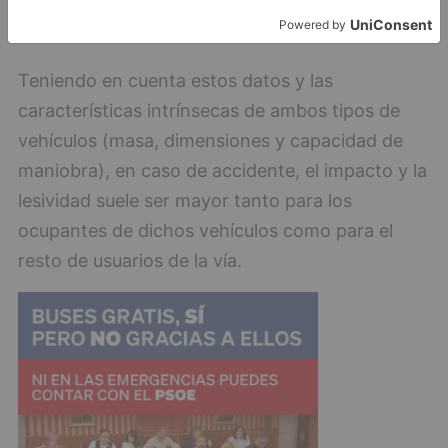
del transporte internacional de mercancías por
carretera.
Teniendo en cuenta estos datos y las
características intrínsecas de ambos tipos de
vehículos (masa, dimensiones y capacidad de
maniobra), en caso de accidente, el impacto y la
lesividad suele ser mayor tanto para los
ocupantes de dichos vehículos como para el
resto de usuarios de la vía.