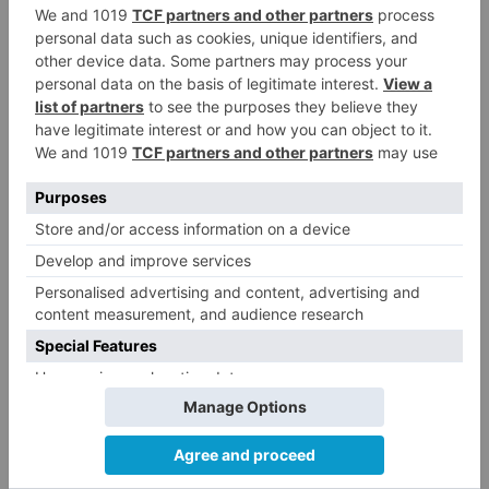
ambos desempeñan un papel relevante en
términos de seguridad vial. Por un lado, los
camiones constituyen el segundo grupo de
vehículos más numeroso que circula por
nuestras carreteras, y por otro, los servicios de
transporte de pasajeros en autobús desplazan
cada día a miles de viajeros por carretera.
En la provincia de Burgos, el parque de
camiones y autobuses representa un 6,69% del
total de vehículos con 18.176 camiones y 475
autobuses sobre un total de 278.626 vehículos
censados. No obstante, la ubicación estratégica
de la provincia hace que el tráfico de vehículos
pesados se multiplique con un importante peso