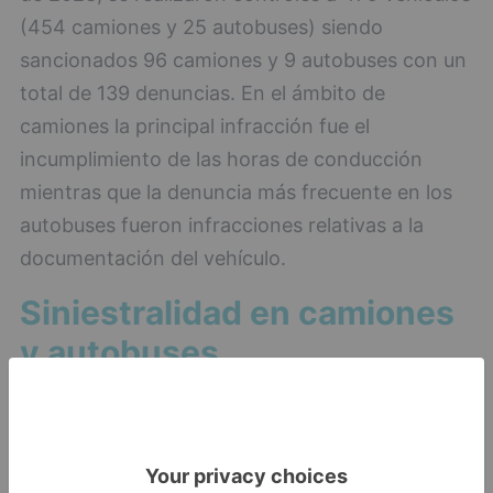
(454 camiones y 25 autobuses) siendo
sancionados 96 camiones y 9 autobuses con un
total de 139 denuncias. En el ámbito de
camiones la principal infracción fue el
incumplimiento de las horas de conducción
mientras que la denuncia más frecuente en los
autobuses fueron infracciones relativas a la
documentación del vehículo.
Siniestralidad en camiones
y autobuses
Aunque el parque de camiones en el conjunto
del país representa solo el 7% del total de
vehículos, y el de autobuses menos del 0,2%,