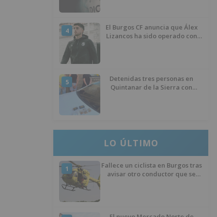
El Burgos CF anuncia que Álex
4
Lizancos ha sido operado con
éxito del menisco de su rodilla
izquierda
Detenidas tres personas en
5
Quintanar de la Sierra con
hachís, cocaína y marihuana
ocultos en su vehículo
LO ÚLTIMO
Fallece un ciclista en Burgos tras
1
avisar otro conductor que se
había caído de la bicicleta
El nuevo Mercado Norte de