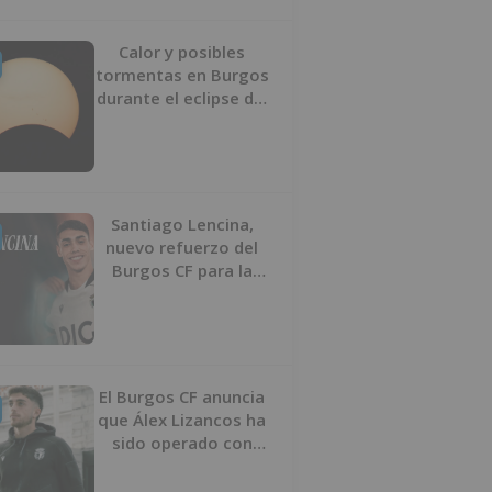
Calor y posibles
tormentas en Burgos
durante el eclipse del
12 de agosto
Santiago Lencina,
nuevo refuerzo del
Burgos CF para la
temporada 2026/27
El Burgos CF anuncia
que Álex Lizancos ha
sido operado con
éxito del menisco de
su rodilla izquierda