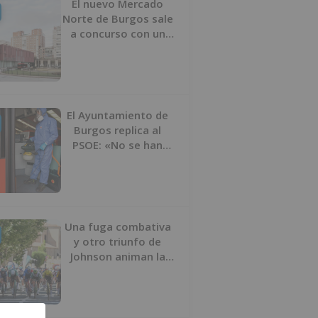
El nuevo Mercado
Norte de Burgos sale
a concurso con un
presupuesto de 21,7
millones
El Ayuntamiento de
Burgos replica al
PSOE: «No se han
interrumpido» las
desinfecciones
municipales
Una fuga combativa
y otro triunfo de
Johnson animan la
penúltima jornada de
la Vuelta a Burgos