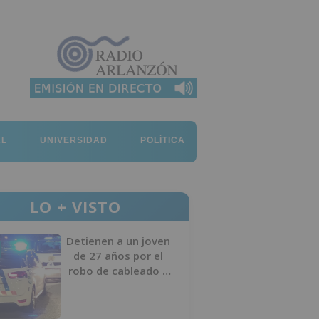
AL
UNIVERSIDAD
POLÍTICA
LO + VISTO
Detienen a un joven
de 27 años por el
robo de cableado y
por atentado contra
los agentes