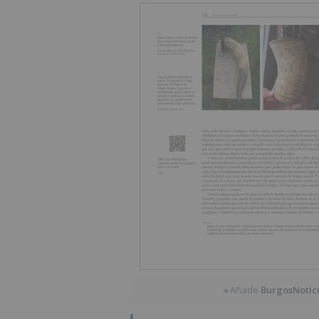
Añade
BurgosNotic
★