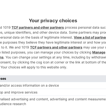
5
ublicación son:
po y 5 años de análisis de datos
etc.) y toma de testimonios.
 y 5 años de análisis de datos
 y toma de testimonios.
arios implicados con más de 18.000 horas
ios implicados con más de 18.000 horas de
os por la provincia de Burgos, también por
Rioja y Extremadura.
 por la provincia de Burgos, también por
 y Extremadura.