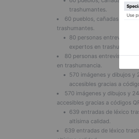
60 pueblos, cañadas e infr
trashumantes.
60 pueblos, cañadas e infrae
trashumantes.
80 personas entrevistadas.
expertos en trashumancia
80 personas entrevistadas. 
en trashumancia.
570 imágenes y dibujos y 2
accesibles gracias a códig
570 imágenes y dibujos y 24 
accesibles gracias a códigos Q
639 entradas de léxico tr
altísima calidad.
639 entradas de léxico tra