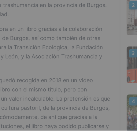
la trashumancia en la provincia de Burgos.
2
dad.
ora en un libro gracias a la colaboración
n de Burgos, así como también de otras
ra la Transición Ecológica, la Fundación
3
la y León, y la Asociación Trashumancia y
 quedó recogida en 2018 en un video
ibro con el mismo título, pero con
n valor incalculable. La pretensión es que
4
cultura pastoril, de la provincia de Burgos,
ir cómodamente, de ahí que gracias a la
tuciones, el libro haya podido publicarse y
o venta público de 49?.