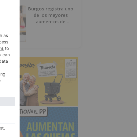
Burgos registra uno
de los mayores
aumentos de
usuarios de
‘Conciliamos Verano’,
con 1.267 niños