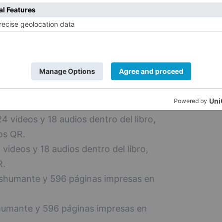
aestructuras visitadas, con raíces
structuras visitadas, con raíces
 Pastores, ganaderos, familiares y
.
Pastores, ganaderos, familiares y expertos
4 videos y 18 audios dentro del libro,
os QR.
videos y 18 audios dentro del libro,
R.
ashumante y 596 páginas impresas en
shumante y 596 páginas impresas en