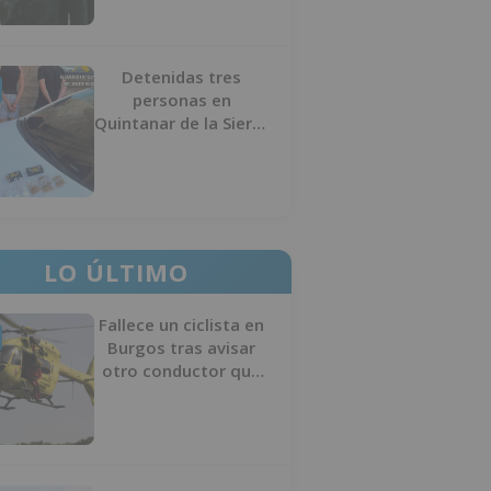
Detenidas tres
personas en
Quintanar de la Sierra
con hachís, cocaína y
marihuana ocultos en
su vehículo
LO ÚLTIMO
Fallece un ciclista en
Burgos tras avisar
otro conductor que
se había caído de la
bicicleta