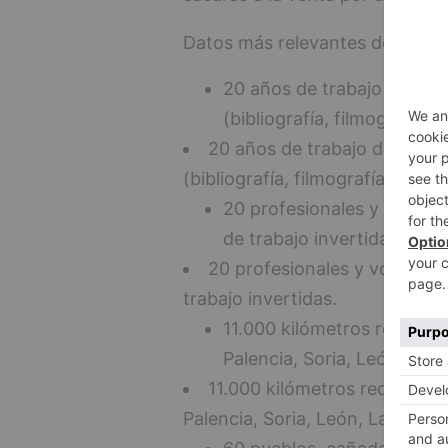
Datos más relevantes de esta p
20 años de trabajo de cam
(bibliografía, filmografía, 
20 años de trabajo de campo
(bibliografía, filmografía, etc.)
20 profesionales y volunt
de trabajo invertidas.
20 profesionales y voluntar
trabajo invertidas.
11.000 kilómetros recorrid
Palencia, Soria, León, La 
11.000 kilómetros recorridos
Palencia, Soria, León, La Rioja