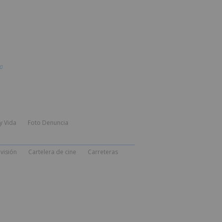
n
y Vida
Foto Denuncia
visión
Cartelera de cine
Carreteras