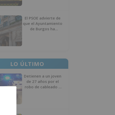
El PSOE advierte de
que el Ayuntamiento
de Burgos ha
"vaciado la hucha" y
depende del
Ministerio para
sostener las
inversiones
LO ÚLTIMO
Detienen a un joven
de 27 años por el
robo de cableado y
por atentado contra
los agentes