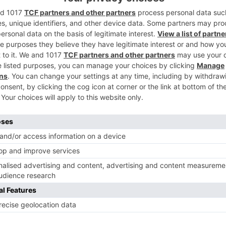
 comunidad educativa han provocado que
2
an iniciado un periodo de cuarentena. La
rgos y dos aulas en Segovia. Los equipos
do pruebas diagnósticas a alumnos y
o contacto estrecho con los casos
3
cuerda a toda la comunidad educativa que
íntomas compatibles con la COVID-19. El
que todos los mayores de 6 años deberán
distancia de seguridad. Todas estas medidas
4
lidades de contagio dentro de los centros
última
semana
castilla
león