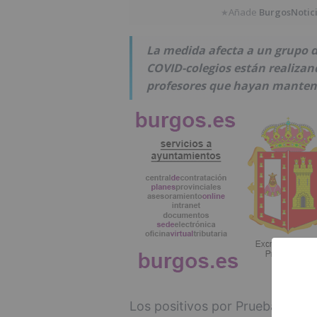
Añade
BurgosNotic
★
La medida afecta a un grupo d
COVID-colegios están realiza
profesores que hayan mantenid
Los positivos por Pruebas Diag