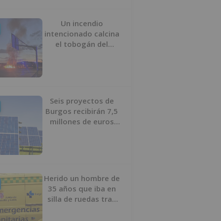
Un incendio
intencionado calcina
el tobogán del
parque infantil del
Barrio del Pilar de
Burgos
Seis proyectos de
Burgos recibirán 7,5
millones de euros
para impulsar plantas
solares
Herido un hombre de
35 años que iba en
silla de ruedas tras
ser atropellado en
Burgos