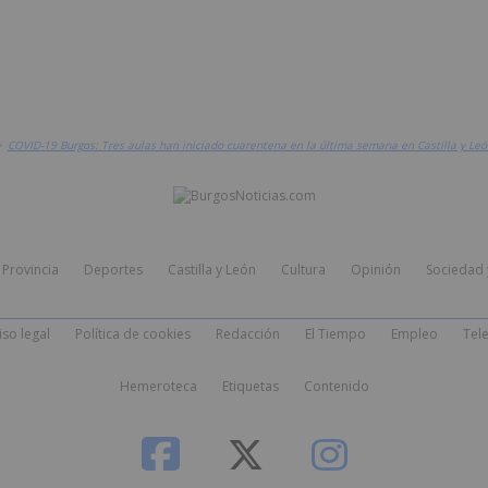
>
COVID-19 Burgos: Tres aulas han iniciado cuarentena en la última semana en Castilla y Leó
Provincia
Deportes
Castilla y León
Cultura
Opinión
Sociedad 
iso legal
Política de cookies
Redacción
El Tiempo
Empleo
Tele
Hemeroteca
Etiquetas
Contenido