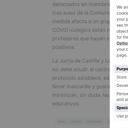
detectados en miembros de la
tres aulas de la Comunidad hay
medida afecta a un grupo de Bu
COVID-colegios están realizan
profesores que hayan mantenid
positivos.
La Junta de Castilla y León re
no debe acudir al centro con s
protocolo establece, además, 
llevar mascarilla y guardar la 
minimizan, sin duda, las posibi
educativos.
tres
aulas
iniciado
cuarentena