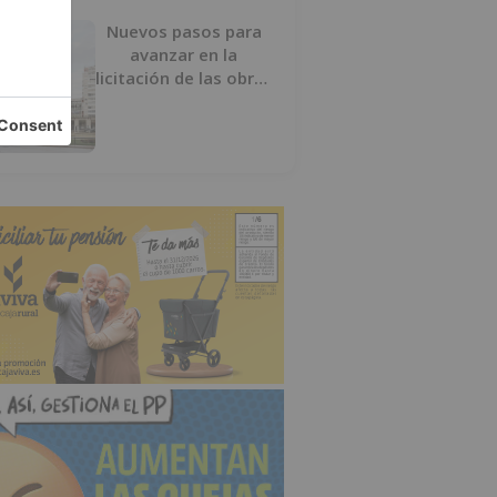
Nuevos pasos para
avanzar en la
licitación de las obras
del nuevo Mercado
Norte