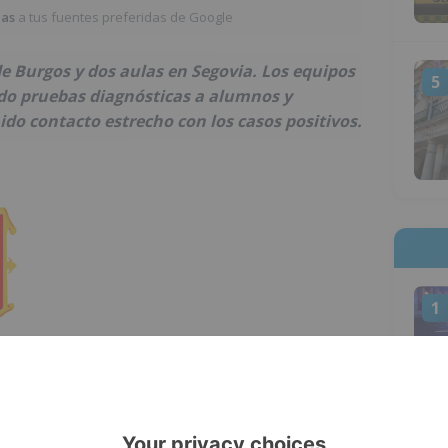
ias
a tus fuentes preferidas de Google
e Burgos y dos aulas en Segovia. Los equipos
5
ndo pruebas diagnósticas a alumnos y
o contacto estrecho con los casos positivos.
1
nósticas de Infección Activa (PDIA)