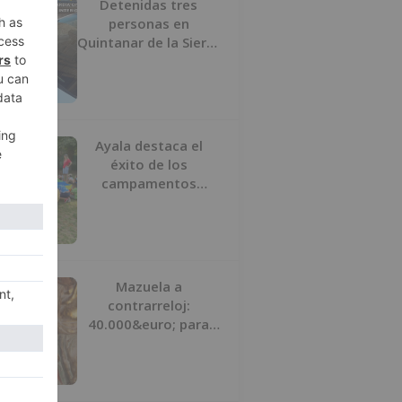
Detenidas tres
personas en
Quintanar de la Sierra
con hachís, cocaína y
marihuana ocultos en
su vehículo
Ayala destaca el
éxito de los
campamentos
inclusivos de
ASPANIAS tras
completar todas las
plazas
Mazuela a
contrarreloj:
40.000&euro; para
salvar su retablo