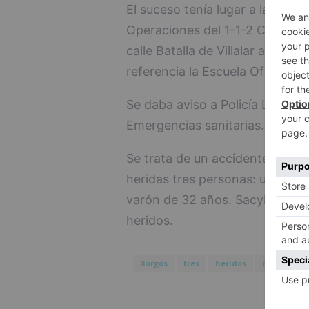
El suceso tenía lugar a las 10:
Operaciones del 1-1-2 Castilla 
calle Batalla de Villalar a la 
referencia la Escuela Oficial d
Se daba aviso a Policía Local d
Emergencias sanitarias.
Se trata de un accidente de do
heridas tres personas: una muj
varón de 32 años. Sacyl envía a
heridos.
Burgos
tres
heridos
colisionar