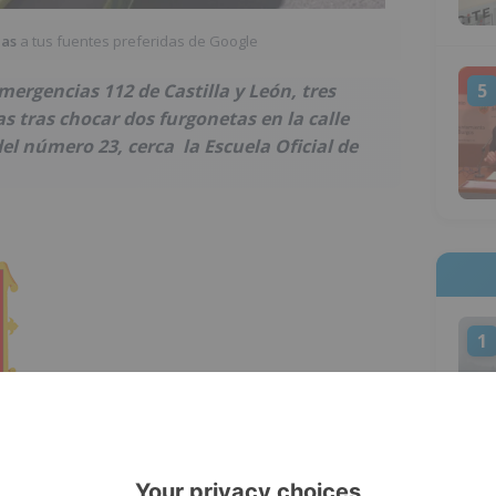
ias
a tus fuentes preferidas de Google
5
mergencias 112 de Castilla y León, tres
s tras chocar dos furgonetas en la calle
 del número 23, cerca la Escuela Oficial de
1