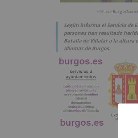
Añade
BurgosNotic
★
Según informa el Servicio de E
personas han resultado herida
Batalla de Villalar a la altura
Idiomas de Burgos.