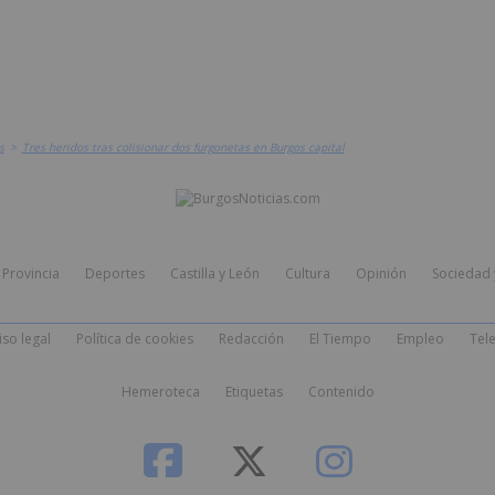
s
>
Tres heridos tras colisionar dos furgonetas en Burgos capital
Provincia
Deportes
Castilla y León
Cultura
Opinión
Sociedad 
iso legal
Política de cookies
Redacción
El Tiempo
Empleo
Tele
Hemeroteca
Etiquetas
Contenido