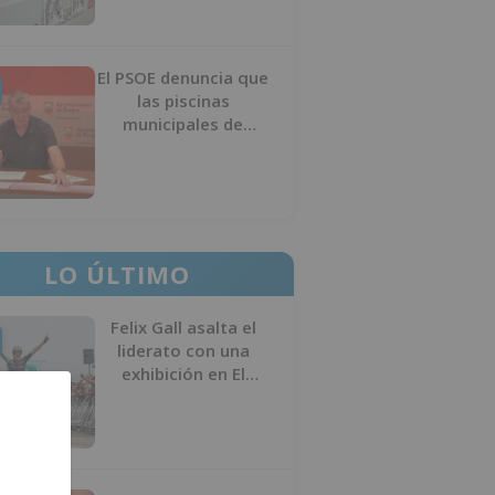
El PSOE denuncia que
las piscinas
municipales de
Burgos llevan seis
meses sin la
desinfección
obligatoria contra
plagas
LO ÚLTIMO
Felix Gall asalta el
liderato con una
exhibición en El
Escudo