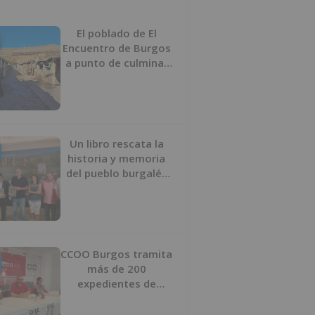
proyecto
El poblado de El
Encuentro de Burgos
a punto de culminar
su proceso de realojo
Un libro rescata la
historia y memoria
del pueblo burgalés
de Huérmeces
CCOO Burgos tramita
más de 200
expedientes de
regularización de
inmigrantes