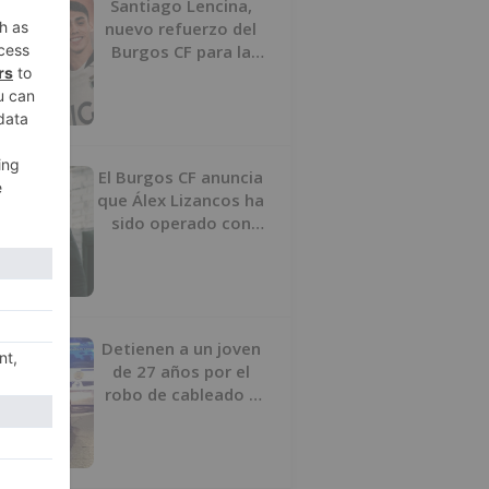
Santiago Lencina,
nuevo refuerzo del
Burgos CF para la
temporada 2026/27
El Burgos CF anuncia
que Álex Lizancos ha
sido operado con
éxito del menisco de
su rodilla izquierda
Detienen a un joven
de 27 años por el
robo de cableado y
por atentado contra
los agentes