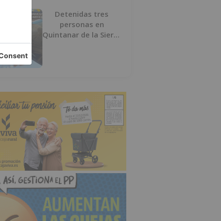
Detenidas tres
personas en
Quintanar de la Sierra
con hachís, cocaína y
marihuana ocultos en
su vehículo