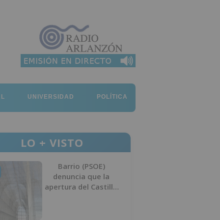
AL
UNIVERSIDAD
POLÍTICA
LO + VISTO
Barrio (PSOE)
denuncia que la
apertura del Castillo
responde a “una
foto” y no a la
culminación del