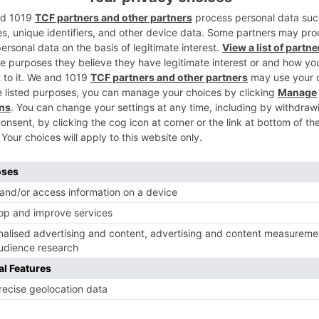
11 horas de la mañana, cuando la Sala de
2
y León recibía aviso de un accidente en la
altura del número 23 dando como punto de
e Idiomas de Burgos.
e Burgos, al Cuerpo Nacional de Policía y a
3
s furgonetas en el que han resultado
er de 35 años, una mujer de 29 años y un
l lugar recursos para atender a los
4
furgonetas
capital