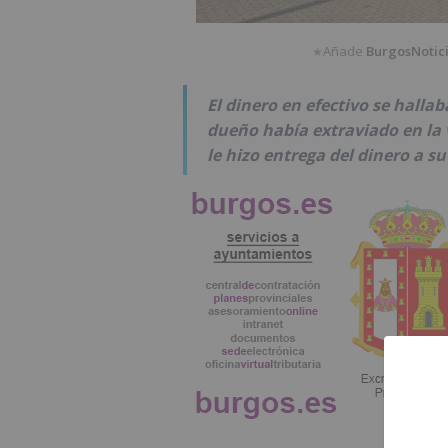
Añade
BurgosNotic
★
El dinero en efectivo se hallab
dueño había extraviado en la 
le hizo entrega del dinero a s