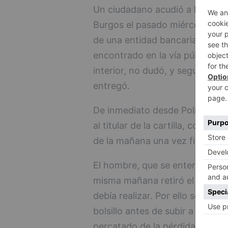
Un ciudadano acudió a la Comisa
Burgos el pasado miércoles 12 d
de una entidad bancaria con 66
encontrado en la vía pública y,
interior, no dudó, y seguidame
entregó.
De inmediato desde Policía Naci
al titular de la cartilla, con el
de la mañana una vez finalizada
El hombre, que se enteró del a
misma mañana retiró el dinero 
debía realizar. Por ello se dedu
bolsillo antes de subir a su vehí
percatado de la pérdida hasta 