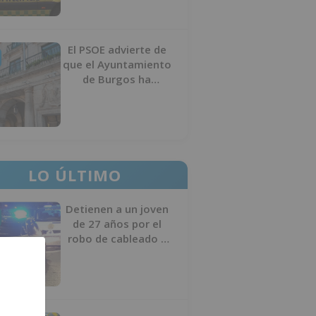
El PSOE advierte de
que el Ayuntamiento
de Burgos ha
"vaciado la hucha" y
depende del
Ministerio para
sostener las
inversiones
LO ÚLTIMO
Detienen a un joven
de 27 años por el
robo de cableado y
por atentado contra
los agentes