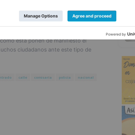
5
Comisaría donde se le hizo entrega de su
miento hacia el ciudadano que lo había
 como esta ponen de manifiesto el
uchos ciudadanos ante este tipo de
ntrado
calle
comisaría
policía
nacional