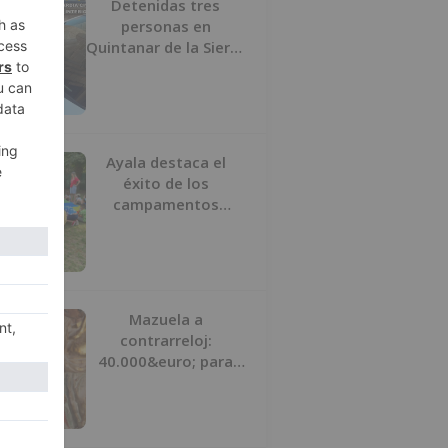
Detenidas tres
personas en
Quintanar de la Sierra
con hachís, cocaína y
marihuana ocultos en
su vehículo
Ayala destaca el
éxito de los
campamentos
inclusivos de
ASPANIAS tras
completar todas las
plazas
Mazuela a
contrarreloj:
40.000&euro; para
salvar su retablo