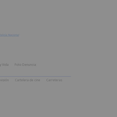
olicía Nacional
y Vida
Foto Denuncia
visión
Cartelera de cine
Carreteras