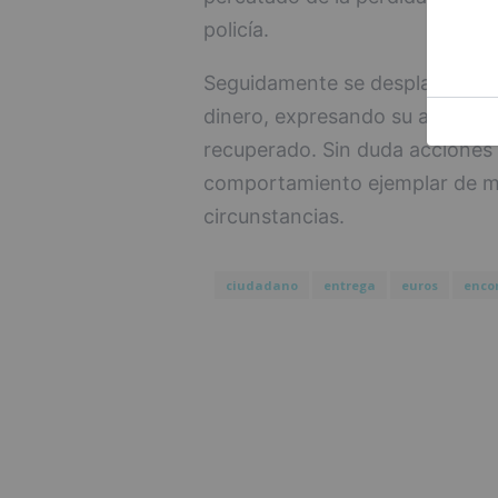
policía.
Seguidamente se desplazó a la 
dinero, expresando su agradeci
recuperado. Sin duda acciones
comportamiento ejemplar de m
circunstancias.
ciudadano
entrega
euros
enco