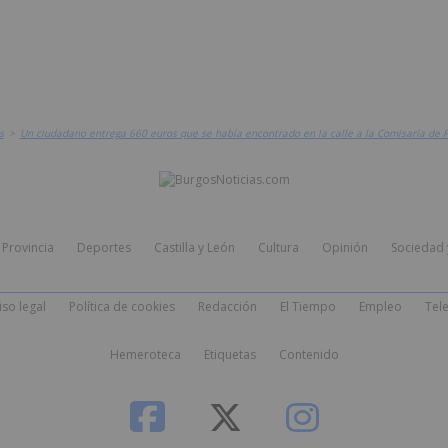
s
>
Un ciudadano entrega 660 euros que se había encontrado en la calle a la Comisaría de P
Provincia
Deportes
Castilla y León
Cultura
Opinión
Sociedad 
iso legal
Política de cookies
Redacción
El Tiempo
Empleo
Tele
Hemeroteca
Etiquetas
Contenido