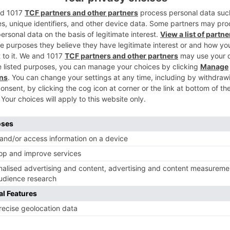
2
ría Provincial de Policía Nacional de
e enero para hacer entrega de la cartilla
0 euros en efectivo. Este hombre la había
 al observar que contenía dinero en su
nte se presentó en la Comisaría donde la
3
onal se realizaron gestiones para localizar
 que no se pudo contactar hasta última hora
 su jornada laboral.
sunto en ese instante, comentó que esa
4
de un cajero para un pago en efectivo que
ce que se le debió caer al guardarlo en un
culo y acudir al trabajo. No se había
el momento en que recibió la llamada de la