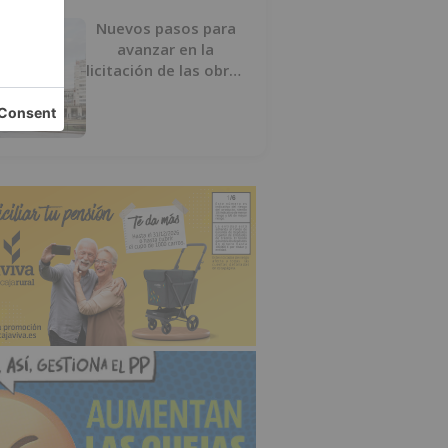
Nuevos pasos para
avanzar en la
licitación de las obras
del nuevo Mercado
Norte