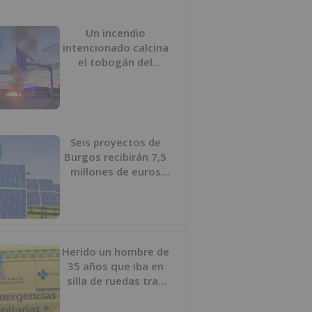
Un incendio
intencionado calcina
el tobogán del
parque infantil del
Barrio del Pilar de
Burgos
Seis proyectos de
Burgos recibirán 7,5
millones de euros
para impulsar plantas
solares
Herido un hombre de
35 años que iba en
silla de ruedas tras
ser atropellado en
Burgos