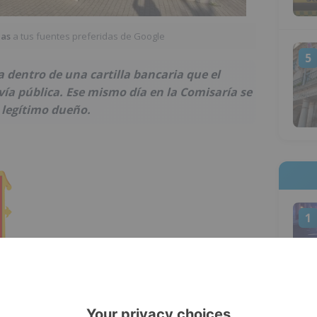
ias
a tus fuentes preferidas de Google
5
a dentro de una cartilla bancaria que el
vía pública. Ese mismo día en la Comisaría se
u legítimo dueño.
1