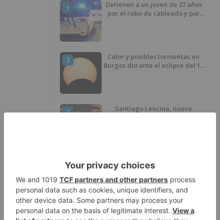
Detienen a un joven de 27 años
1
por el robo de cableado y por
atentado contra los agentes
Calor y posibles tormentas en
2
Burgos durante el eclipse del 12
de agosto
Santiago Lencina, nuevo
3
refuerzo del Burgos CF para la
temporada 2026/27
El Burgos CF anuncia que Álex
4
Lizancos ha sido operado con
éxito del menisco de su rodilla
izquierda
Detenidas tres personas en
5