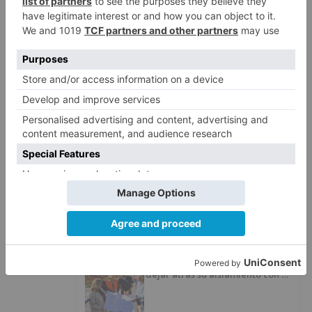
Quintanar de la Sierra con
hachís, cocaína y marihuana
ocultos en su vehículo
LO ÚLTIMO
Burgos registra uno de los
1
mayores aumentos de usuarios
de ‘Conciliamos Verano’, con
1.267 niños
Una acera demasiado estrecha y
2
unos contenedores que obligan
a buscar otro camino
Villatoro da el primer paso para
3
dejar atrás su aislamiento con el
inicio de la senda peatonal y
ciclista