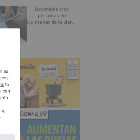
Detenidas tres
personas en
Quintanar de la Sierra
con hachís, cocaína y
marihuana ocultos en
su vehículo