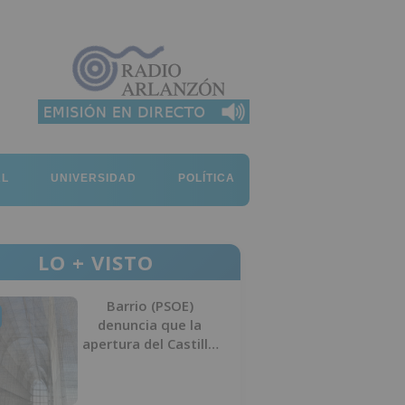
AL
UNIVERSIDAD
POLÍTICA
LO + VISTO
Barrio (PSOE)
denuncia que la
apertura del Castillo
responde a “una
foto” y no a la
culminación del