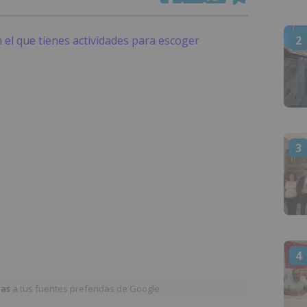
2
3
4
ias
a tus fuentes preferidas de Google