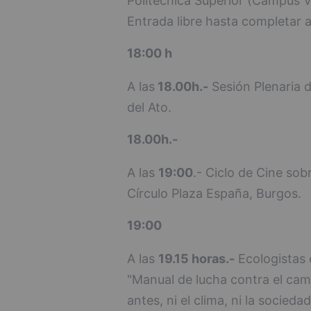
Politécnica Superior (Campus Ve
Entrada libre hasta completar a
18:00 h
A las
18.00h.-
Sesión Plenaria d
del Ato.
18.00h.-
A las
19:00
.- Ciclo de Cine sob
Círculo Plaza España, Burgos.
19:00
A las
19.15 horas.-
Ecologistas 
"Manual de lucha contra el cam
antes, ni el clima, ni la socie