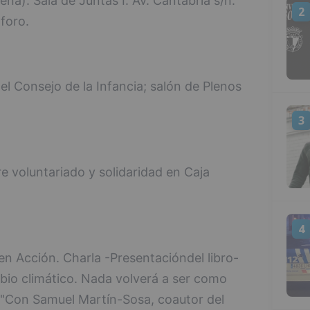
na). Sala de Juntas I. Av. Cantabria s/n.
2
foro.
el Consejo de la Infancia; salón de Plenos
3
re voluntariado y solidaridad en Caja
4
en Acción. Charla -Presentacióndel libro-
bio climático. Nada volverá a ser como
dad"Con Samuel Martín-Sosa, coautor del