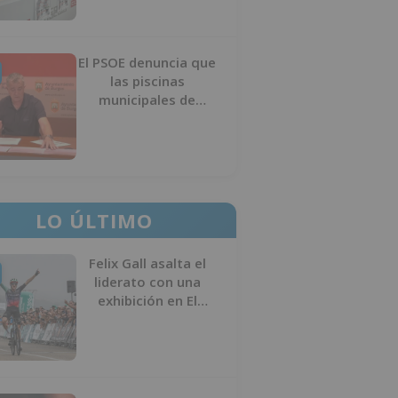
El PSOE denuncia que
las piscinas
municipales de
Burgos llevan seis
meses sin la
desinfección
obligatoria contra
plagas
LO ÚLTIMO
Felix Gall asalta el
liderato con una
exhibición en El
Escudo