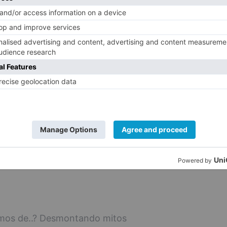
ología Romana en la Provincia de Burgos
Burgos- Ciclo de conferencias organizadas
J. Eduardo González del Olmo. La villa
 de Valdearados", a cargo de Adelaida
uradora del Museo de Burgos.
 Cecilia en Conservatorio Profesional
emos de..? Desmontando mitos