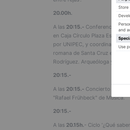
20.00h.
A las
20:15.-
Conferencia Arque
en Caja Círculo Plaza España, 
por UNIPEC, y coordinadas por 
romana de Santa Cruz en Baños
Rodríguez. Arqueóloga y resta
20:15.-
A las
20:15.-
Concierto de Santa
"Rafael Frühbeck" de Música.
20:15.-
A las
20.15h.
- Ciclo '¿Qué sab