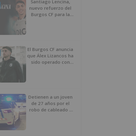
Santiago Lencina,
nuevo refuerzo del
Burgos CF para la
temporada 2026/27
El Burgos CF anuncia
que Álex Lizancos ha
sido operado con
éxito del menisco de
su rodilla izquierda
Detienen a un joven
de 27 años por el
robo de cableado y
por atentado contra
los agentes