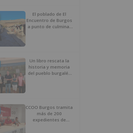
proyecto
El poblado de El
Encuentro de Burgos
a punto de culminar
su proceso de realojo
Un libro rescata la
historia y memoria
del pueblo burgalés
de Huérmeces
CCOO Burgos tramita
más de 200
expedientes de
regularización de
inmigrantes