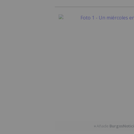
Añade
BurgosNotic
★