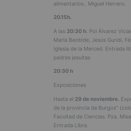
alimentarios.. Miguel Herrero.
20.15h.
A las
20:30 h
. Pol Álvarez Vic
María Beobide, Jesús Guridi, F
Iglesia de la Merced. Entrada l
padres jesuitas
20:30 h
Exposiciones
Hasta el
29 de noviembre.
Expo
de la provincia de Burgos" (col
Facultad de Ciencias. Pza. Misa
Entrada Libre.