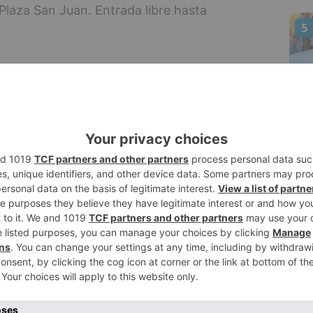
, Plaza San Juan. Entrada libre hasta
5
nchi Lillo. El cine ante tus ojos. Cultural
dico "Javier González Villanueva" en
936) de Fritz Lang.
ados de la Diputación Provincial de
'Luz en la sombra: José Sarriegui, el Arte