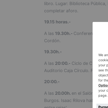
libro. Lugar: Biblioteca Pública
completar aforo.
19.15 horas.-
A las
19.30h.-
Conferencia de Co
Cordón.
19.30h.-
A las
20:00.-
Ciclo de Cine Jurí
Auditorio Caja Círculo. Furia (1
20:00.-
A las
20.00h.
en el Salón de Est
Burgos. Isaac Rilova hablará de 
entre rejas'.