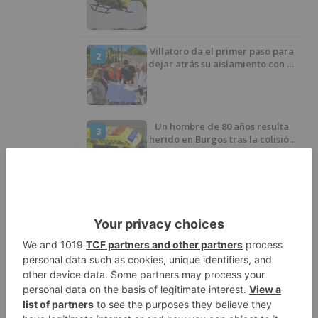
había caído de la bicicleta
Villatoro da el primer paso para
2
dejar atrás su aislamiento con el
inicio de la senda peatonal y
ciclista
Un hombre de 80 años resulta
3
herido en Burgos tras la colisión
entre un turismo y un camión
La provincia de Burgos celebra
4
el día de su patrón
La Guardia Civil desmonta la
5
versión de un repartidor tras
desaparecer 3.256 euros