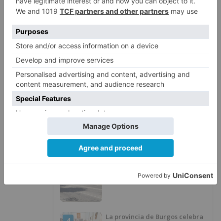
LO ÚLTIMO
Felix Gall ganador de la Vuelta a
1
Burgos 2026
San Pablo Burgos incorpora al
2
jugador Raúl Lobaco
Esperar al autobús en el HUBU es
3
un peligro bajo el sol
La provincia de Burgos celebra
4