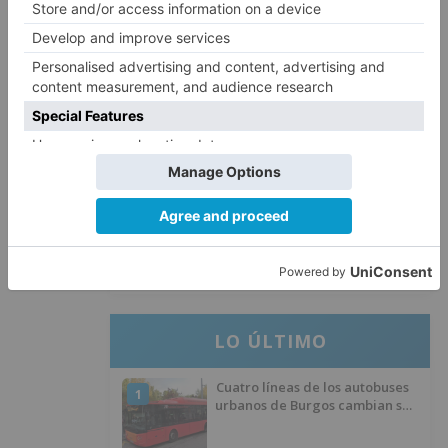
3
de Aitor Córdoba al fútbol chino
SODEBUR pone el broche de oro
4
a la participación de la provincia
de Burgos en FITUR
Fútbol Burgos: Lucas Ricoy
5
finaliza su etapa como
blanquinegro
LO ÚLTIMO
Cuatro líneas de los autobuses
1
urbanos de Burgos cambian su
recorrido por las obras de
asfaltado en la Avenida del