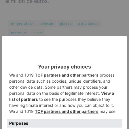
al millón de euros.
unipec-afalvi
ofertan
plazas
actividades
presente
curso
LO + VISTO
Esperar al autobús en el HUBU es
1
un peligro bajo el sol
Felix Gall ganador de la Vuelta a
2
Burgos 2026
El Burgos CF oficializa la salida