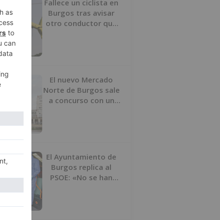
Fallece un ciclista en
Burgos tras avisar
otro conductor que
se había caído de la
bicicleta
El nuevo Mercado
Norte de Burgos sale
a concurso con un
presupuesto de 21,7
millones
El Ayuntamiento de
Burgos replica al
PSOE: «No se han
interrumpido» las
desinfecciones
municipales