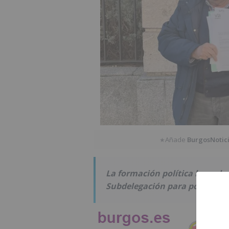
Añade
BurgosNotic
★
La formación política burgales
Subdelegación para poder llev