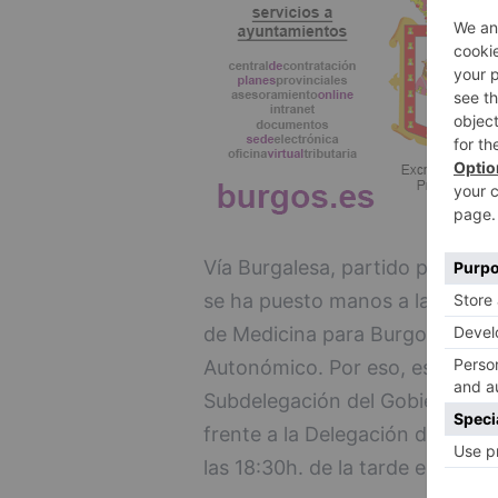
Vía Burgalesa, partido polític
se ha puesto manos a la obra p
de Medicina para Burgos, pero 
Autonómico. Por eso, este lunes
Subdelegación del Gobierno pa
frente a la Delegación de la Jun
las 18:30h. de la tarde en la Glo