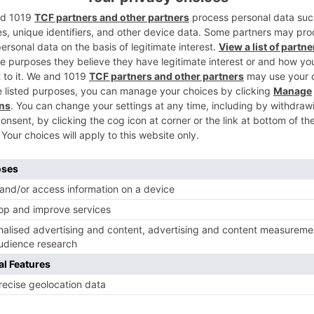
2
3
o formado por agrupaciones indepedientes,
ara reivindicar la tan demandada facultad
que suscita tan poco interés al Gobierno
 han registrado un escrito en la
4
ra poder hacer factible una concentración
ta, que tendrá lugar el día 15 de marzo a
rieta de Bilbao.