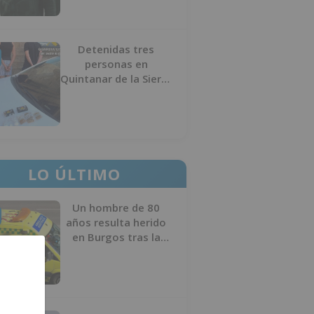
Detenidas tres
personas en
Quintanar de la Sierra
con hachís, cocaína y
marihuana ocultos en
su vehículo
LO ÚLTIMO
Un hombre de 80
años resulta herido
en Burgos tras la
colisión entre un
turismo y un camión