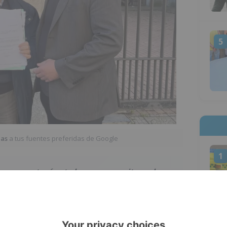
5
ias
a tus fuentes preferidas de Google
1
a presentará este lunes un escrito en la
ar a cabo dicha concentración