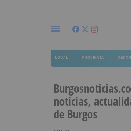
Menú
LOCAL
PROVINCIA
DEPO
Burgosnoticias.c
noticias, actuali
de Burgos