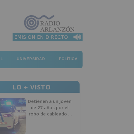
AL
UNIVERSIDAD
POLÍTICA
LO + VISTO
Detienen a un joven
de 27 años por el
robo de cableado y
por atentado contra
los agentes