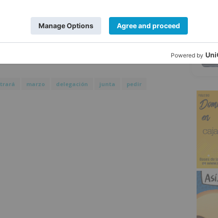
robaba por unanimidad en el Pleno del
5
antación de la Facultad de Medicina, que
e estos estudios se impusieran en la
trará
marzo
delegación
junta
pedir