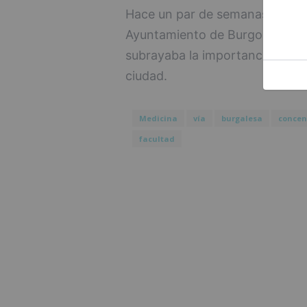
Hace un par de semanas, se ap
Ayuntamiento de Burgos la impl
subrayaba la importancia de qu
ciudad.
Medicina
vía
burgalesa
concen
facultad