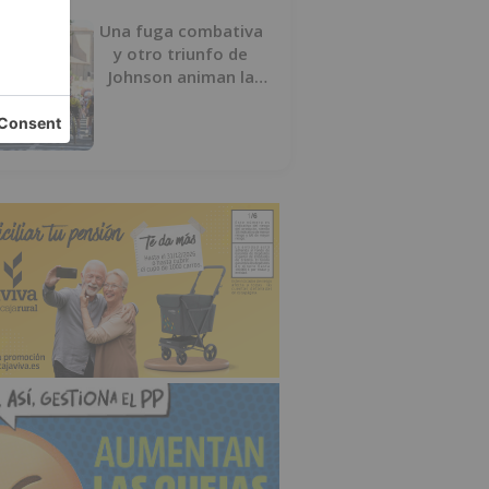
Una fuga combativa
y otro triunfo de
Johnson animan la
penúltima jornada de
la Vuelta a Burgos