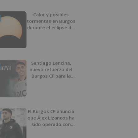
Calor y posibles
tormentas en Burgos
durante el eclipse del
12 de agosto
Santiago Lencina,
nuevo refuerzo del
Burgos CF para la
temporada 2026/27
El Burgos CF anuncia
que Álex Lizancos ha
sido operado con
éxito del menisco de
su rodilla izquierda