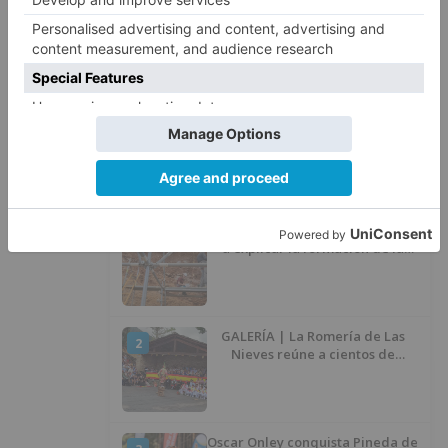
El PSOE advierte de que el
5
Ayuntamiento de Burgos ha
"vaciado la hucha" y depende
del Ministerio para sostener las
inversiones
LO ÚLTIMO
Nuevos descubrimientos ayudan
1
a explicar la formación de la
Sima del Elefante en Atapuerca
(Burgos)
GALERÍA | La Romería de Las
2
Nieves reúne a cientos de
personas en Las Machorras
Oscar Onley conquista Pineda de