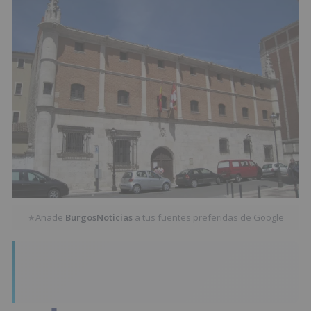
Añade
BurgosNoticias
a tus fuentes preferidas de Google
★