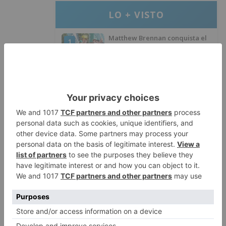
LO + VISTO
Matthew Brennan conquista el
1
Castillo y se viste de líder en el
estreno de la Vuelta a Burgos
Un incendio intencionado
2
calcina el tobogán del parque
infantil del Barrio del Pilar de
Burgos
Seis proyectos de Burgos
3
recibirán 7,5 millones de euros
para impulsar plantas solares
Herido un hombre de 35 años
4
que iba en silla de ruedas tras
ser atropellado en Burgos