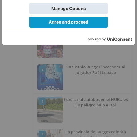
LO ÚLTIMO
Felix Gall ganador de la Vuelta a
1
Burgos 2026
San Pablo Burgos incorpora al
2
jugador Raúl Lobaco
Esperar al autobús en el HUBU es
3
un peligro bajo el sol
La provincia de Burgos celebra
4