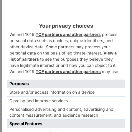
Villatoro da el primer paso para
2
dejar atrás su aislamiento con el
inicio de la senda peatonal y
ciclista
Un hombre de 80 años resulta
3
herido en Burgos tras la colisión
entre un turismo y un camión
La provincia de Burgos celebra
4
el día de su patrón
La Guardia Civil desmonta la
5
versión de un repartidor tras
desaparecer 3.256 euros