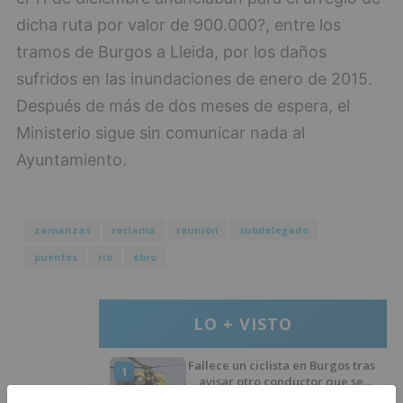
dicha ruta por valor de 900.000?, entre los
tramos de Burgos a Lleida, por los daños
sufridos en las inundaciones de enero de 2015.
Después de más de dos meses de espera, el
Ministerio sigue sin comunicar nada al
Ayuntamiento.
zamanzas
reclama
reunión
subdelegado
puentes
rio
ebro
LO + VISTO
Fallece un ciclista en Burgos tras
1
avisar otro conductor que se
había caído de la bicicleta