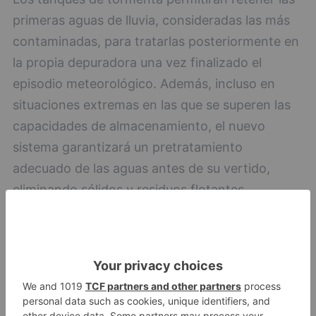
primeras aguas de lluvia, consideradas las más
contaminadas, para tratarlas posteriormente en
la propia depuradora una vez finalizado el
episodio meteorológico. Además, incluso en
situaciones extremas en las que se superen las
capacidades de almacenamiento, el nuevo
sistema garantizará un pretratamiento
adecuado de las aguas antes de su vertido,
eliminando sólidos y residuos flotantes.