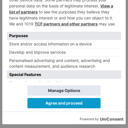
Con este proyecto, Aguas de Burgos continúa
avanzando en la modernización y adaptación
ambiental de sus infraestructuras hidráulicas,
cumpliendo la normativa existente, reforzando
la sostenibilidad del ciclo integral del agua y
mejorando la protección del entorno fluvial de la
ciudad.
Río Arlanzón
depuradora
aguas