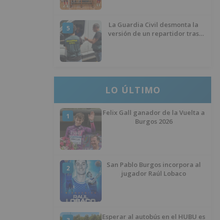
La Guardia Civil desmonta la
5
versión de un repartidor tras
desaparecer 3.256 euros
LO ÚLTIMO
Felix Gall ganador de la Vuelta a
1
Burgos 2026
San Pablo Burgos incorpora al
2
jugador Raúl Lobaco
Esperar al autobús en el HUBU es