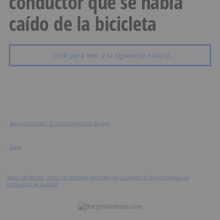
conductor que se había
caído de la bicicleta
Click para leer a la siguiente noticia
>
BurgosNoticias - El diario digital de Burgos
>
Local
>
Aguas de Burgos inicia los trabajos para derivar caudales al futuro tanque de
tormentas de la EDAR