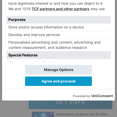
Todos los proyectos y las historias de sus
creadores se podrán conocer a través de
emprendedorescajadeburgos.com
Burgos
doce
nuevos
proyectos
empresariales
gracias
programa
emprendedores
LO + VISTO
Detienen a un joven de 27 años
1