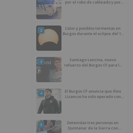
por el robo de cableado y por
atentado contra los agentes
Calor y posibles tormentas en
2
Burgos durante el eclipse del 12
de agosto
Santiago Lencina, nuevo
3
refuerzo del Burgos CF para la
temporada 2026/27
El Burgos CF anuncia que Álex
4
Lizancos ha sido operado con
éxito del menisco de su rodilla
izquierda
Detenidas tres personas en
5
Quintanar de la Sierra con