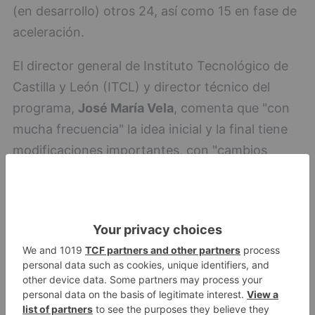
(en desarrollo) otros 24, así como 15 en fase de
aceleración.
El director general de Instituto Tecnológico de
Castilla y León (ITCL) y director técnico del
programa,
José María Vela
, comenta que "con
mucha frecuencia" la idea inicial y la final tiene
modificaciones importantes, con "cambios
claves" para su viabilidad.
José María Vela